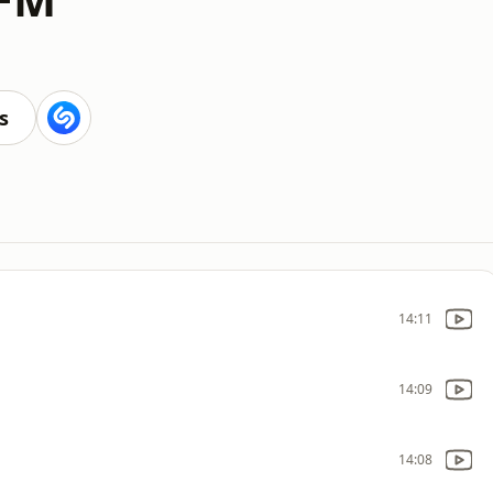
s
14:11
14:09
14:08