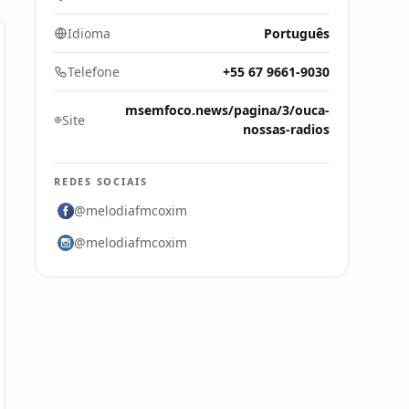
Idioma
Português
Telefone
+55 67 9661-9030
msemfoco.news/pagina/3/ouca-
Site
nossas-radios
REDES SOCIAIS
@melodiafmcoxim
@melodiafmcoxim