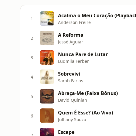
Acalma o Meu Coração (Playbac
1
Anderson Freire
A Reforma
2
Jessé Aguiar
Nunca Pare de Lutar
3
Ludmila Ferber
Sobrevivi
4
Sarah Farias
Abraça-Me (Faixa Bônus)
5
David Quinlan
Quem É Esse? (Ao Vivo)
6
Julliany Souza
Escape
7