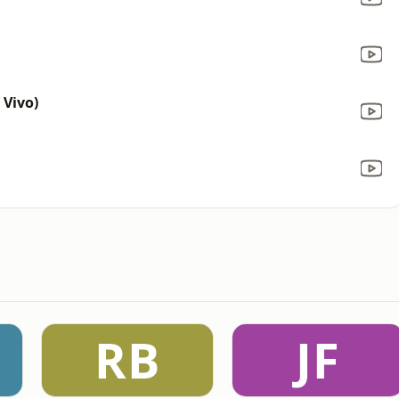
 Vivo)
RB
JF