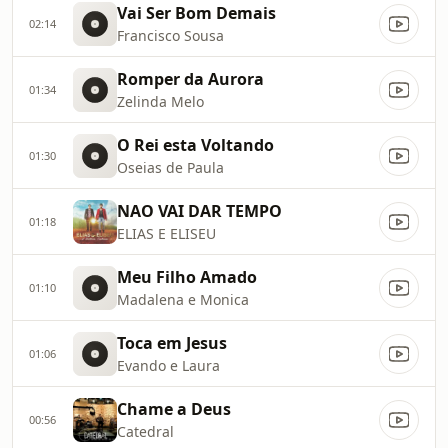
Vai Ser Bom Demais
02:14
Francisco Sousa
Romper da Aurora
01:34
Zelinda Melo
O Rei esta Voltando
01:30
Oseias de Paula
NAO VAI DAR TEMPO
01:18
ELIAS E ELISEU
Meu Filho Amado
01:10
Madalena e Monica
Toca em Jesus
01:06
Evando e Laura
Chame a Deus
00:56
Catedral