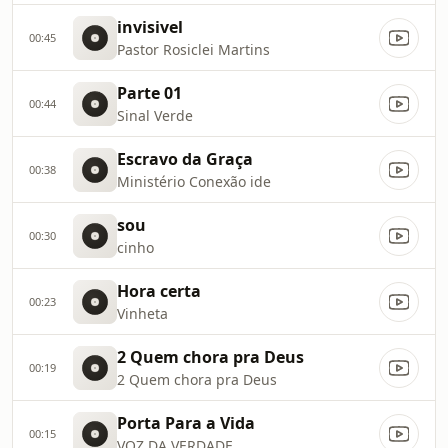
invisivel
00:45
Pastor Rosiclei Martins
Parte 01
00:44
Sinal Verde
Escravo da Graça
00:38
Ministério Conexão ide
sou
00:30
cinho
Hora certa
00:23
Vinheta
2 Quem chora pra Deus
00:19
2 Quem chora pra Deus
Porta Para a Vida
00:15
VOZ DA VERDADE