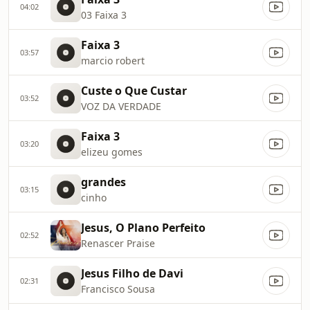
04:02
03 Faixa 3
Faixa 3
03:57
marcio robert
Custe o Que Custar
03:52
VOZ DA VERDADE
Faixa 3
03:20
elizeu gomes
grandes
03:15
cinho
Jesus, O Plano Perfeito
02:52
Renascer Praise
Jesus Filho de Davi
02:31
Francisco Sousa