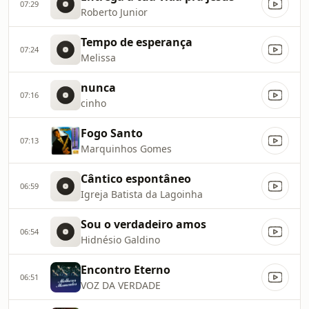
07:29
Roberto Junior
Tempo de esperança
07:24
Melissa
nunca
07:16
cinho
Fogo Santo
07:13
Marquinhos Gomes
Cântico espontâneo
06:59
Igreja Batista da Lagoinha
Sou o verdadeiro amos
06:54
Hidnésio Galdino
Encontro Eterno
06:51
VOZ DA VERDADE