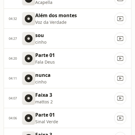
Acapella
Além dos montes
04:32
Voz da Verdade
sou
04:27
cinho
Parte 01
04:20
Fala Deus
nunca
04:11
cinho
Faixa 3
04:07
mattos 2
Parte 01
04:06
Sinal Verde
Faixa 3