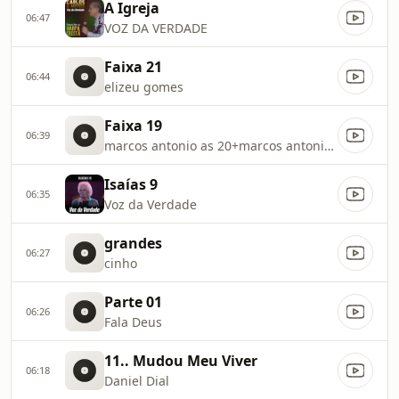
A Igreja
06:47
VOZ DA VERDADE
Faixa 21
06:44
elizeu gomes
Faixa 19
06:39
marcos antonio as 20+marcos antonio as 20+
Isaías 9
06:35
Voz da Verdade
grandes
06:27
cinho
Parte 01
06:26
Fala Deus
11.. Mudou Meu Viver
06:18
Daniel Dial