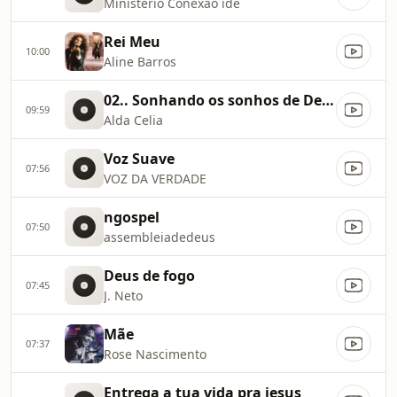
Ministério Conexão ide
Rei Meu
10:00
Aline Barros
02.. Sonhando os sonhos de Deus
09:59
Alda Celia
Voz Suave
07:56
VOZ DA VERDADE
ngospel
07:50
assembleiadedeus
Deus de fogo
07:45
J. Neto
Mãe
07:37
Rose Nascimento
Entrega a tua vida pra jesus