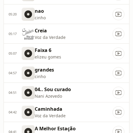
nao
05:20
cinho
Creia
05:17
Voz da Verdade
Faixa 6
05:07
elizeu gomes
grandes
04:57
cinho
04.. Sou curado
04:51
Nani Azevedo
Caminhada
04:42
Voz da Verdade
A Melhor Estação
04:41