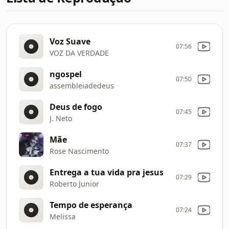
Voz Suave
07:56
VOZ DA VERDADE
ngospel
07:50
assembleiadedeus
Deus de fogo
07:45
J. Neto
Mãe
07:37
Rose Nascimento
Entrega a tua vida pra jesus
07:29
Roberto Junior
Tempo de esperança
07:24
Melissa