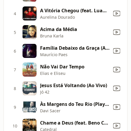
A Vitória Chegou (feat. Luanna Dourado)
4
Aurelina Dourado
Acima da Média
5
Bruna Karla
Família Debaixo da Graça (Ao Vivo)
6
Maurício Paes
Não Vai Dar Tempo
7
Elias e Eliseu
Jesus Está Voltando (Ao Vivo)
8
Jó 42
Às Margens do Teu Rio (Playback)
9
Davi Sacer
Chame a Deus (feat. Beno César) [Ao Vivo]
10
Catedral