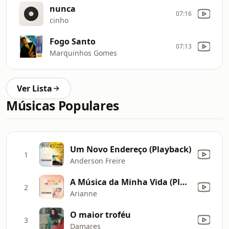
nunca
07:16
cinho
Fogo Santo
07:13
Marquinhos Gomes
Ver Lista
Músicas Populares
Um Novo Endereço (Playback)
1
Anderson Freire
A Música da Minha Vida (Playback)
2
Arianne
O maior troféu
3
Damares