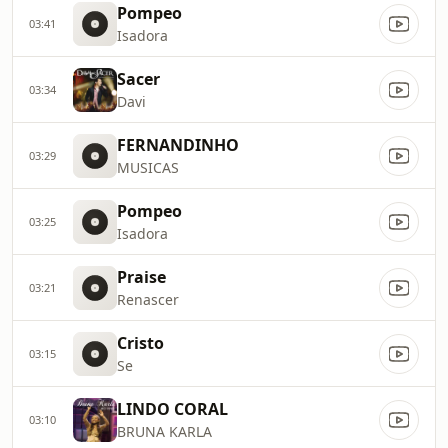
Pompeo
03:41
Isadora
Sacer
03:34
Davi
FERNANDINHO
03:29
MUSICAS
Pompeo
03:25
Isadora
Praise
03:21
Renascer
Cristo
03:15
Se
LINDO CORAL
03:10
BRUNA KARLA