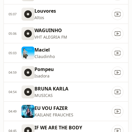
Louvores
05:07
Altos
WAGUINHO
05:06
VHT ALEGRIA FM
Maciel
05:03
Claudinho
Pompeu
04:59
Isadora
BRUNA KARLA
04:54
MUSICAS
EU VOU FAZER
04:49
KAILANE FRAUCHES
IF WE ARE THE BODY
04:45