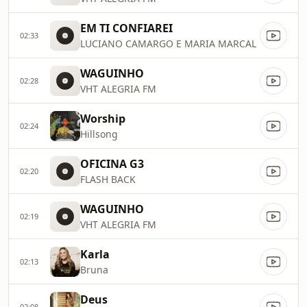
EM TI CONFIAREI
02:33
LUCIANO CAMARGO E MARIA MARCAL
WAGUINHO
02:28
VHT ALEGRIA FM
Worship
02:24
Hillsong
OFICINA G3
02:20
FLASH BACK
WAGUINHO
02:19
VHT ALEGRIA FM
Karla
02:13
Bruna
Deus
02:08