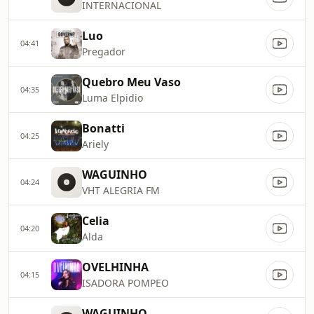
INTERNACIONAL
Luo
04:41
Pregador
Quebro Meu Vaso
04:35
Luma Elpidio
Bonatti
04:25
Ariely
WAGUINHO
04:24
VHT ALEGRIA FM
Celia
04:20
Alda
OVELHINHA
04:15
ISADORA POMPEO
WAGUINHO