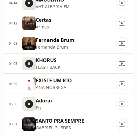
04:14
VHT ALEGRIA FM
Certas
04:12
Armas
Fernanda Brum
04:08
Fernanda Brum
KHORUS
04:05
FLASH BACK
EXISTE UM RIO
04:00
ANA NOBREGA
Adorai
03:56
Pg
SANTO PRA SEMPRE
03:51
GABRIEL GUEDES