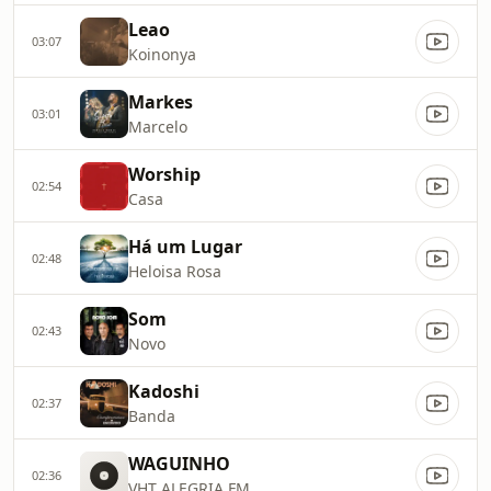
Leao
03:07
Koinonya
Markes
03:01
Marcelo
Worship
02:54
Casa
Há um Lugar
02:48
Heloisa Rosa
Som
02:43
Novo
Kadoshi
02:37
Banda
WAGUINHO
02:36
VHT ALEGRIA FM