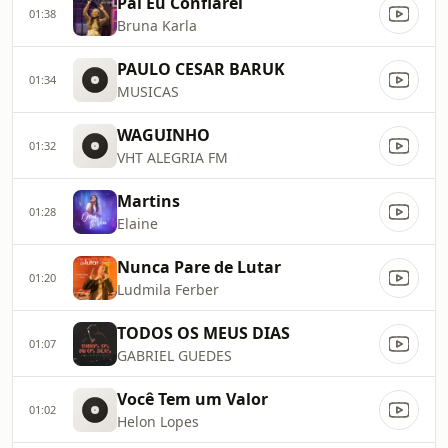
Pai Eu Confiarei
01:38
Bruna Karla
PAULO CESAR BARUK
01:34
MUSICAS
WAGUINHO
01:32
VHT ALEGRIA FM
Martins
01:28
Elaine
Nunca Pare de Lutar
01:20
Ludmila Ferber
TODOS OS MEUS DIAS
01:07
GABRIEL GUEDES
Você Tem um Valor
01:02
Helon Lopes