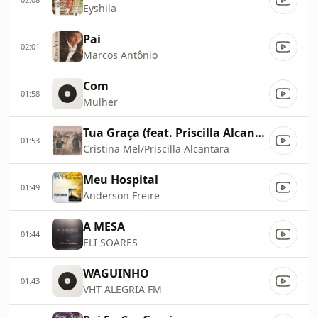
Eyshila
Pai
02:01
Marcos Antônio
Com
01:58
Mulher
Tua Graça (feat. Priscilla Alcantara)
01:53
Cristina Mel/Priscilla Alcantara
Meu Hospital
01:49
Anderson Freire
A MESA
01:44
ELI SOARES
WAGUINHO
01:43
VHT ALEGRIA FM