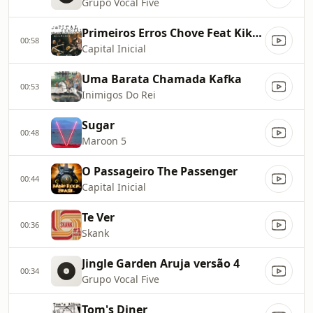
Grupo Vocal Five
Primeiros Erros Chove Feat Kiko Zambianchi Ao Vivo
00:58
Capital Inicial
Uma Barata Chamada Kafka
00:53
Inimigos Do Rei
Sugar
00:48
Maroon 5
O Passageiro The Passenger
00:44
Capital Inicial
Te Ver
00:36
Skank
Jingle Garden Aruja versão 4
00:34
Grupo Vocal Five
Tom's Diner