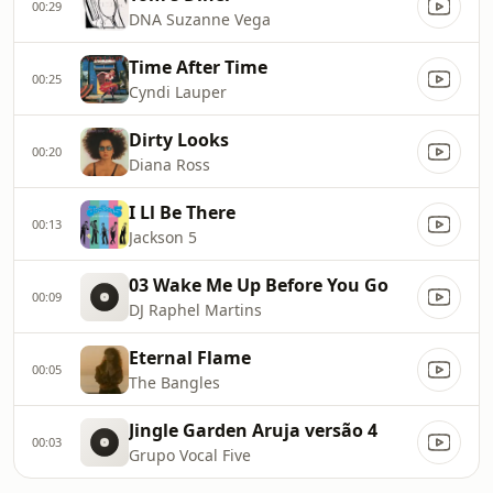
00:29
DNA Suzanne Vega
Time After Time
00:25
Cyndi Lauper
Dirty Looks
00:20
Diana Ross
I Ll Be There
00:13
Jackson 5
03 Wake Me Up Before You Go
00:09
DJ Raphel Martins
Eternal Flame
00:05
The Bangles
Jingle Garden Aruja versão 4
00:03
Grupo Vocal Five