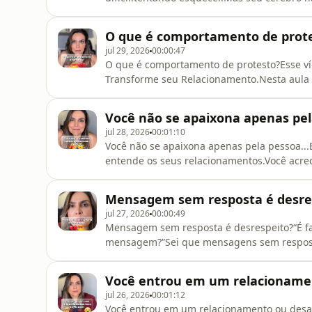
importante, ficam memórias, lugares, músic
pessoa.Lembrar não significa que você volt
O que é comportamento de prot
que aquela relação deveria continuar.O seu 
jul 29, 2026
00:00:47
O que é comportamento de protesto?Esse ví
Transforme seu Relacionamento.Nesta aula e
fazer quando se percebe atuando no Apego 
comum sentir vontade de fazer &quot;só m
Você não se apaixona apenas pela
mensagem.Olhar se a pessoa ficou online.E
jul 28, 2026
00:01:10
Você não se apaixona apenas pela pessoa..
entende os seus relacionamentos.Você acre
vezes, antes disso, você está conhecendo a 
você já viveu muito medo de abandono, um 
Mensagem sem resposta é desre
críticas, um comentário si
jul 27, 2026
00:00:49
Mensagem sem resposta é desrespeito?“É fa
mensagem?”Sei que mensagens sem respost
você.&quot;O que fiz algo errado?&quot;&qu
&quot;&quot;Será que a pessoa é evitativa
Você entrou em um relacionamen
tenta preencher o silêncio com histórias. E 
jul 26, 2026
00:01:12
Você entrou em um relacionamento ou desap