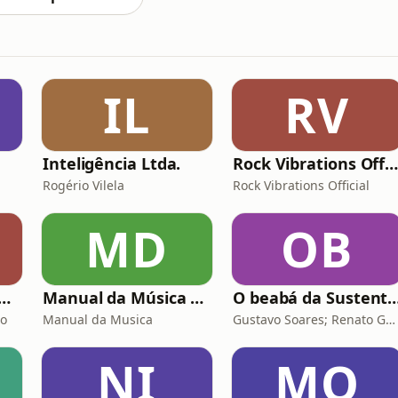
IL
RV
Inteligência Ltda.
Rock Vibrations Officia
Rogério Vilela
Rock Vibrations Official
MD
OB
o Mega Brasil Online
Manual da Música Podcast
O beabá da Sustentab
ão
Manual da Musica
Gustavo Soares; Renato Gatti
NI
MO