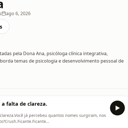
a
s
ago 6, 2026
s
adas pela Dona Ana, psicóloga clínica integrativa,
aborda temas de psicologia e desenvolvimento pessoal de
a falta de clareza.
e clareza.Você já percebeu quantos nomes surgiram, nos
to?Crush.Ficante.Ficante
fa...Parece engraçado. E, às vezes, até é.Mas existe