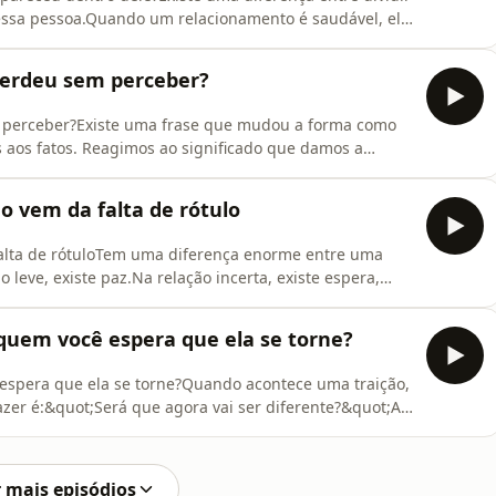
 essa pessoa.Quando um relacionamento é saudável, ele
 continua tendo a sua história individual
nhos.Sua identidade.O problema começa quando, aos
perdeu sem perceber?
 perceber?Existe uma frase que mudou a forma como
 aos fatos. Reagimos ao significado que damos a
o era bonita o suficiente. Então, mesmo quando
 simplesmente não os enxergava.Não porque eles não
o vem da falta de rótulo
a
falta de rótuloTem uma diferença enorme entre uma
 leve, existe paz.Na relação incerta, existe espera,
.Mas comemora quando a pessoa responde rápido.Fica
m.Analisa cada detalhe tentando descobrir se, um dia,
quem você espera que ela se torne?
espera que ela se torne?Quando acontece uma traição,
er é:&quot;Será que agora vai ser diferente?&quot;A
, principalmente, no comportamento.Nosso cérebro
nos ajuda a ter esperança. Mas também pode fazer com
 mais episódios