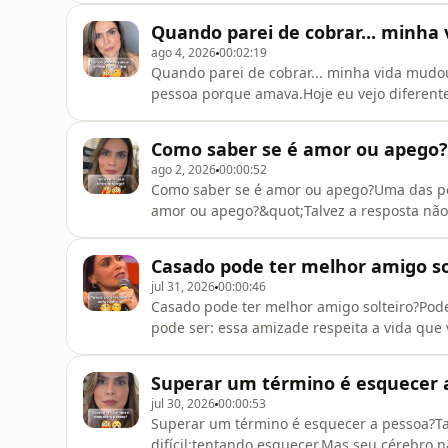
uma pergunta importante por trás de tudo i
Quando parei de cobrar... minha
de estar cada vez mais difícil criar acordos?
ago 4, 2026
00:02:19
Quando parei de cobrar... minha vida mudo
pessoa porque amava.Hoje eu vejo diferen
amor pelo outro.Nasciam do meu medo.Medo
abandonada.Medo de não ser suficiente.Qua
Como saber se é amor ou apego?
era fazer o outro mudar para que eu final
ago 2, 2026
00:00:52
Como saber se é amor ou apego?Uma das pe
amor ou apego?&quot;Talvez a resposta não
corpo sente.Quando existe apego inseguro, 
permanece em estado de alerta.Você fica 
Casado pode ter melhor amigo so
abandono.Pensa em tudo que pode dar er
jul 31, 2026
00:00:46
Casado pode ter melhor amigo solteiro?Pod
pode ser: essa amizade respeita a vida que
comportamento para pertencermos ao grup
observamos, repetimos, normalizamos.Por iss
Superar um término é esquecer 
entrar repetidamente em ambientes ond
jul 30, 2026
00:00:53
Superar um término é esquecer a pessoa?Tal
difícil:tentando esquecer.Mas seu cérebro