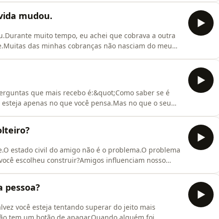
sso:Será que estamos criando novos nomes... pelo fato
 vida mudou.
u.Durante muito tempo, eu achei que cobrava a outra
te.Muitas das minhas cobranças não nasciam do meu
 de não ser escolhida.Medo de ser
ndo esse medo aparecia, parecia que a única solução
mente me
rguntas que mais recebo é:&quot;Como saber se é
 esteja apenas no que você pensa.Mas no que o seu
principalmente o apego ansioso, o sistema nervoso
esperando uma mensagem.Interpreta um silêncio como
lteiro?
e.O estado civil do amigo não é o problema.O problema
 você escolheu construir?Amigos influenciam nosso
o.O cérebro aprende também por convivência:
o, existe diferença entre ter um amigo solteiro e
a pessoa?
vez você esteja tentando superar do jeito mais
 não tem um botão de apagar.Quando alguém foi