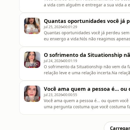
a vida com alguém e entregar a sua vida a
cria uma história em comum.Mas cada pessoa
também.Seus amigos.Seus hobbies.Seus so
Quantas oportunidades você já 
poucos, você deixa de fazer o que gos
jul 25, 2026
00:01:29
Quantas oportunidades você já perdeu sem
eu enxergo a vida:Nós não reagimos apenas
eles.Na adolescência, eu acreditava que nã
existiam sinais de interesse, meu cérebro
O sofrimento da Situationship nã
existiam.Mas porque não combinavam com 
jul 24, 2026
00:01:19
O sofrimento da Situationship não vem da 
relação leve e uma relação incerta.Na relação
expectativa.Você diz que está tranquilo(a)
feliz quando ela apresenta você para algué
Você ama quem a pessoa é... ou 
aquilo vai virar um na
jul 23, 2026
00:00:55
Você ama quem a pessoa é... ou quem você 
uma pergunta costuma que você costuma faz
resposta não está apenas na promessa.Está
gosta de imaginar futuros melhores. Isso 
que enxerguemos mais o potenc
Carregar