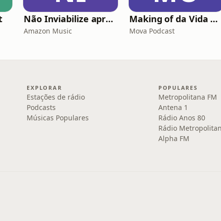
t
Não Inviabilize apresenta: Histórias da Firma
Making of da Vida Alheia - Mova
Amazon Music
Mova Podcast
EXPLORAR
POPULARES
Estações de rádio
Metropolitana FM
Podcasts
Antena 1
Músicas Populares
Rádio Anos 80
Rádio Metropolita
Alpha FM