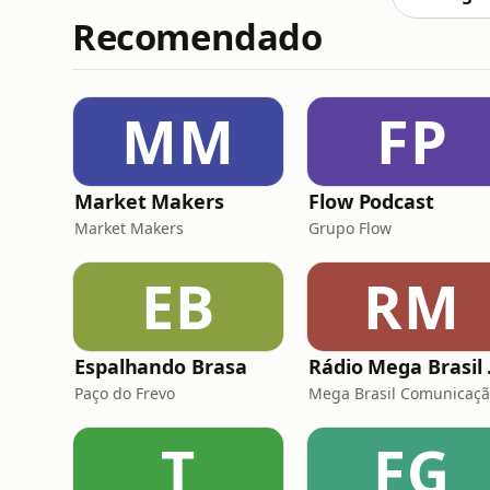
Recomendado
MM
FP
Market Makers
Flow Podcast
Market Makers
Grupo Flow
EB
RM
Espalhando Brasa
Rádi
Paço do Frevo
Mega Brasil Comunicaç
T
FG