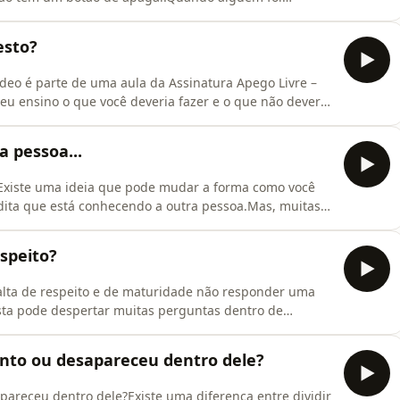
as, conversas e sensações ligadas àquela
ou para o começo.Sentir saudade também não significa
esto?
sof
deo é parte de uma aula da Assinatura Apego Livre –
u ensino o que você deveria fazer e o que não deveria
Ansioso em uma relação.No ápice do apego ansioso, é
ais uma coisa&quot;.Mandar mais uma
 pessoa...
n
.Existe uma ideia que pode mudar a forma como você
dita que está conhecendo a outra pessoa.Mas, muitas
forma como a sua história interpreta essa pessoa.Se
atraso pode parecer rejeição.Se você cresceu ouvindo
speito?
lta de respeito e de maturidade não responder uma
a pode despertar muitas perguntas dentro de
ot;Será que a pessoa perdeu o interesse?
?&quot;O problema é que, muitas vezes, nossa mente
to ou desapareceu dentro dele?
essas hi
areceu dentro dele?Existe uma diferença entre dividir