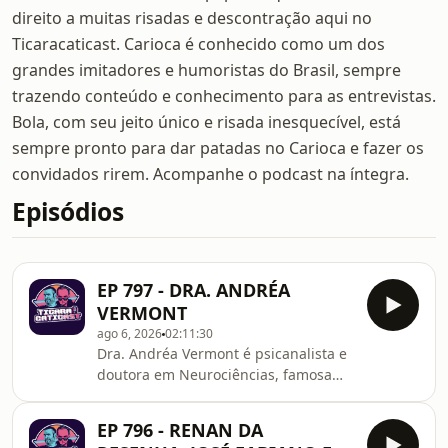
direito a muitas risadas e descontração aqui no
Ticaracaticast. Carioca é conhecido como um dos
grandes imitadores e humoristas do Brasil, sempre
trazendo conteúdo e conhecimento para as entrevistas.
Bola, com seu jeito único e risada inesquecível, está
sempre pronto para dar patadas no Carioca e fazer os
convidados rirem. Acompanhe o podcast na íntegra.
Episódios
EP 797 - DRA. ANDRÉA
VERMONT
ago 6, 2026
02:11:30
Dra. Andréa Vermont é psicanalista e
doutora em Neurociências, famosa
por traduzir a complexidade da
mente em reflexões práticas. Com
EP 796 - RENAN DA
sólida bagagem corporativa e