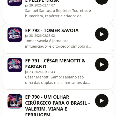
E FELIPE MOSK
mercado de veículos importados e de
jul 29, 2026
02:14:07
luxo nas redes sociais.Thiago Brava é
Samuel Santos, o Repórter Tourette, é
cantor e compositor, conhecido por
humorista, repórter e criador de
misturar sertanejo com influências do
conteúdo que conquistou o público ao
pop, funk e arrocha. Dono de grandes
unir humor e conscientização sobre a
sucessos, ele conquistou o público
EP 792 - TOMER SAVOIA
Síndrome de Tourette em entrevistas
após trocar a ca
jul 28, 2026
02:23:02
cheias de autenticidade.Felipe Mosk é
Tomer Savoia é jornalista,
humorista, comediante de stand-up,
influenciador e o torcedor símbolo da
roteirista e produtor. Com um humor
Seleção Brasileira. Com humor,
baseado em histórias reais e
viralizou nas Copas do Mundo e
situações do cotidiano, ele também
EP 791 - CÉSAR MENOTTI &
conquistou milhões de visualizações
esta a frente do projeto Na Budega.
FABIANO
mostrando a cultura das
jul 23, 2026
01:39:43
arquibancadas e a paixão pelo
César Menotti &amp; Fabiano são
futebol.
uma das duplas mais marcantes da
música sertaneja e ajudaram a
popularizar o sertanejo universitário
EP 790 - UM OLHAR
no Brasil. Com mais de duas décadas
CIRÚRGICO PARA O BRASIL -
de carreira, acumulam grandes
VALERIM, VIANA E
sucessos, um Latin Grammy e seguem
FERRUGEM
levando seus shows para todo o país.