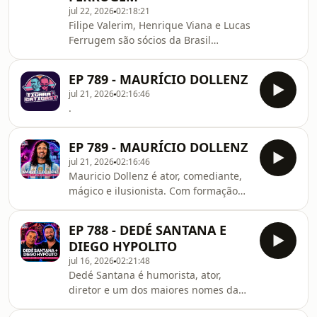
jul 22, 2026
02:18:21
Filipe Valerim, Henrique Viana e Lucas
Ferrugem são sócios da Brasil
Paralelo e estarão aqui para falar
sobre os 10 anos da produtora,
EP 789 - MAURÍCIO DOLLENZ
relembrando sua trajetória, os
jul 21, 2026
02:16:46
principais projetos, os bastidores das
.
produções e os desafios que
marcaram essa década de história.
EP 789 - MAURÍCIO DOLLENZ
jul 21, 2026
02:16:46
Mauricio Dollenz é ator, comediante,
mágico e ilusionista. Com formação
em atuação e técnicas de clown, já
trabalhou em navios internacionais e
EP 788 - DEDÉ SANTANA E
fundou a primeira Escola de Magia de
DIEGO HYPOLITO
Valência, na Espanha. Hoje é
jul 16, 2026
02:21:48
presença frequente na TV, em
Dedé Santana é humorista, ator,
podcasts e nos palcos brasileiros,
diretor e um dos maiores nomes da
onde combina humor, ilusionismo e
comédia brasileira. Eternizado como
improviso em seus espetáculos.