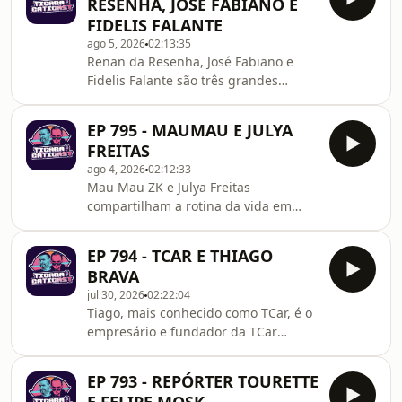
RESENHA, JOSÉ FABIANO E
acadêmica, ela inspira milhões de
FIDELIS FALANTE
pessoas através de livros, palestras e
ago 5, 2026
02:13:35
cursos focados no desenvolvimento
Renan da Resenha, José Fabiano e
emocional.
Fidelis Falante são três grandes
nomes do humor nas redes sociais,
conquistando milhões de seguidores
EP 795 - MAUMAU E JULYA
com esquetes criativas, personagens
FREITAS
marcantes e situações do cotidiano.
ago 4, 2026
02:12:33
Juntos, compartilham suas trajetórias
Mau Mau ZK e Julya Freitas
e os bastidores da comédia que faz
compartilham a rotina da vida em
sucesso em todo o Brasil.
família, mostrando os desafios e as
alegrias da maternidade, além dos
EP 794 - TCAR E THIAGO
bastidores da carreira nas redes
BRAVA
sociais. Juntos, conquistam milhões
jul 30, 2026
02:22:04
de seguidores com conteúdos que
Tiago, mais conhecido como TCar, é o
unem humor, lifestyle e momentos do
empresário e fundador da TCar
dia a dia.
Imports. Começou como lavador de
carros e motorista e se tornou uma
EP 793 - REPÓRTER TOURETTE
das principais referências do