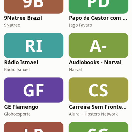
9B
PD
9Natree Brazil
Papo de Gestor com Iago Favaro | Liderança, Vendas & Audiobooks
9Natree
Iago Favaro
RI
A-
Rádio Ismael
Audiobooks - Narval
Rádio Ismael
Narval
GF
CS
GE Flamengo
Carreira Sem Fronteiras
Globoesporte
Alura - Hipsters Network