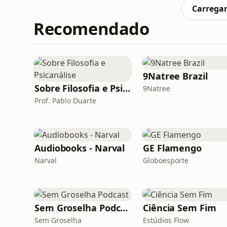
em São Paulo no dia
Carregar
Recomendado
9Natree Brazil
Sobre Filosofia e Psicanálise
9Natree
Prof. Pablo Duarte
Audiobooks - Narval
GE Flamengo
Narval
Globoesporte
Sem Groselha Podcast
Ciência Sem Fim
Sem Groselha
Estúdios Flow