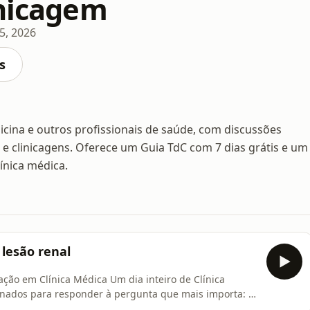
inicagem
5, 2026
s
cina e outros profissionais de saúde, com discussões
as e clinicagens. Oferece um Guia TdC com 7 dias grátis e um
ínica médica.
 lesão renal
ação em Clínica Médica Um dia inteiro de Clínica
nados para responder à pergunta que mais importa: o
e, médico recém-formado, especialista ou estudante de