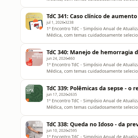
que muda minha prática?Se você é resident
Medicina e gosta da forma como o TdC disc
TdC 341: Caso clínico de aument
em São Paulo no dia
jul 1, 2026
3238
1º Encontro TdC - Simpósio Anual de Atualiz
Médica, com temas cuidadosamente selecio
que muda minha prática?Se você é resident
Medicina e gosta da forma como o TdC disc
TdC 340: Manejo de hemorragia di
em São Paulo no dia
jun 24, 2026
860
1º Encontro TdC - Simpósio Anual de Atualiz
Médica, com temas cuidadosamente selecio
que muda minha prática?Se você é resident
Medicina e gosta da forma como o TdC disc
TdC 339: Polêmicas da sepse - o r
em São Paulo no dia
jun 17, 2026
2635
1º Encontro TdC - Simpósio Anual de Atualiz
Médica, com temas cuidadosamente selecio
que muda minha prática?Se você é resident
Medicina e gosta da forma como o TdC disc
TdC 338: Queda no Idoso - da pr
em São Paulo no dia
jun 10, 2026
2595
1º Encontro TdC - Simpósio Anual de Atualiz