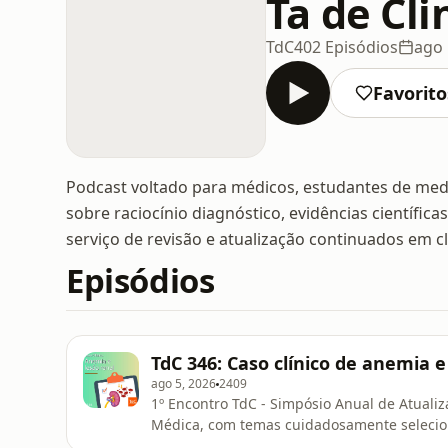
Ta de Cl
TdC
402 Episódios
ago 
Favorito
Podcast voltado para médicos, estudantes de medi
sobre raciocínio diagnóstico, evidências científic
serviço de revisão e atualização continuados em cl
Episódios
TdC 346: Caso clínico de anemia e
ago 5, 2026
2409
1º Encontro TdC - Simpósio Anual de Atualiz
Médica, com temas cuidadosamente selecio
que muda minha prática?Se você é resident