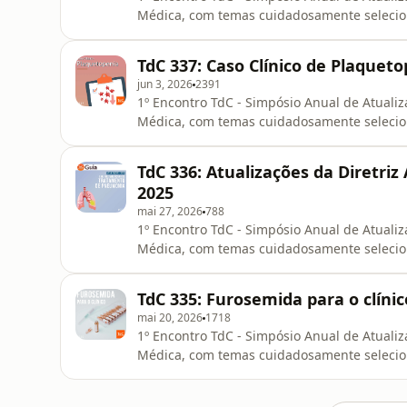
Médica, com temas cuidadosamente selecio
que muda minha prática?Se você é resident
Medicina e gosta da forma como o TdC disc
TdC 337: Caso Clínico de Plaquet
em São Paulo no dia
jun 3, 2026
2391
1º Encontro TdC - Simpósio Anual de Atualiz
Médica, com temas cuidadosamente selecio
que muda minha prática?Se você é resident
Medicina e gosta da forma como o TdC disc
TdC 336: Atualizações da Diretr
em São Paulo no dia
2025
mai 27, 2026
788
1º Encontro TdC - Simpósio Anual de Atualiz
Médica, com temas cuidadosamente selecio
que muda minha prática?Se você é resident
Medicina e gosta da forma como o TdC disc
TdC 335: Furosemida para o clínic
em São Paulo no dia
mai 20, 2026
1718
1º Encontro TdC - Simpósio Anual de Atualiz
Médica, com temas cuidadosamente selecio
que muda minha prática?Se você é resident
Medicina e gosta da forma como o TdC disc