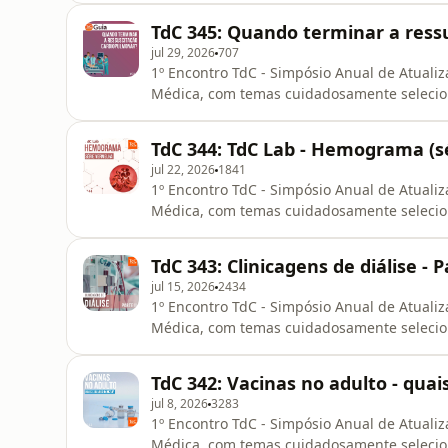
Medicina e gosta da forma como o TdC disc
TdC 345: Quando terminar a ress
em São Paulo no dia
jul 29, 2026
707
1º Encontro TdC - Simpósio Anual de Atualiz
Médica, com temas cuidadosamente selecio
que muda minha prática?Se você é resident
Medicina e gosta da forma como o TdC disc
TdC 344: TdC Lab - Hemograma (s
em São Paulo no dia
jul 22, 2026
1841
1º Encontro TdC - Simpósio Anual de Atualiz
Médica, com temas cuidadosamente selecio
que muda minha prática?Se você é resident
Medicina e gosta da forma como o TdC disc
TdC 343: Clinicagens de diálise -
em São Paulo no dia
jul 15, 2026
2434
1º Encontro TdC - Simpósio Anual de Atualiz
Médica, com temas cuidadosamente selecio
que muda minha prática?Se você é resident
Medicina e gosta da forma como o TdC disc
TdC 342: Vacinas no adulto - quai
em São Paulo no dia
jul 8, 2026
3283
1º Encontro TdC - Simpósio Anual de Atualiz
Médica, com temas cuidadosamente selecio