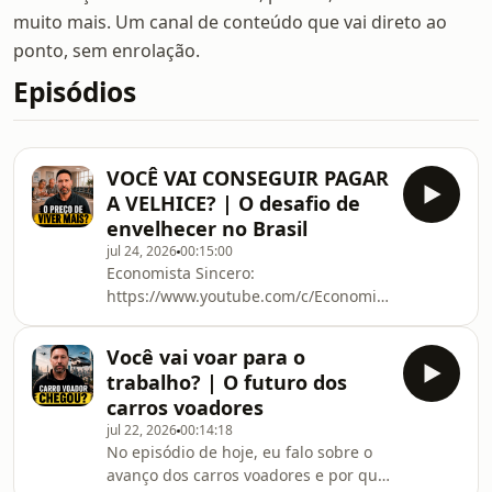
muito mais. Um canal de conteúdo que vai direto ao
ponto, sem enrolação.
Episódios
VOCÊ VAI CONSEGUIR PAGAR
A VELHICE? | O desafio de
envelhecer no Brasil
jul 24, 2026
00:15:00
Economista Sincero:
⁠https://www.youtube.com/c/EconomistaSincero⁠Amér
Sem Enrolação:
⁠https://www.youtube.com/@AméricaSemEnrolação⁠
Você vai voar para o
episódio de hoje, eu falo sobre o
trabalho? | O futuro dos
envelhecimento da população
carros voadores
brasileira e por que o país está
jul 22, 2026
00:14:18
ficando mais velho sem ter
No episódio de hoje, eu falo sobre o
enriquecido antes. Ao longo do
avanço dos carros voadores e por que
episódio, eu analiso o impacto disso