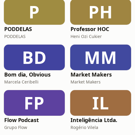
P
PH
PODDELAS
Professor HOC
PODDELAS
Heni Ozi Cukier
BD
MM
Bom dia, Obvious
Market Makers
Marcela Ceribelli
Market Makers
FP
IL
Flow Podcast
Inteligência Ltda.
Grupo Flow
Rogério Vilela