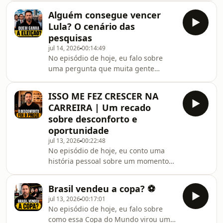
interesse da Netflix na Copa de 2030 e
chamou tanta atenção no Vale do
a nova disputa pela ate
Alguém consegue vencer
Silício. Ao longo do episódio, eu
Lula? O cenário das
explico como a empresa levantou
pesquisas
milhões de dólares, o que está sendo
jul 14, 2026
00:14:49
investigado, por que a suspeita de
No episódio de hoje, eu falo sobre
fraude é tão grave e como esse caso
uma pergunta que muita gente
lembra outros grandes escândalos do
prefere evitar, mas que já precisa ser
mercado americano.Também comento
encarada de frente: se a eleição fosse
por que, nos E
ISSO ME FEZ CRESCER NA
hoje, quem ganharia? Ao longo do
CARREIRA | Um recado
episódio, eu analiso pesquisas
sobre desconforto e
recentes, cenários de segundo turno,
oportunidade
movimentações da direita e da
jul 13, 2026
00:22:48
esquerda e também a leitura do
No episódio de hoje, eu conto uma
mercado de apostas sobre a disputa
história pessoal sobre um momento
presidencial.Também comento por
em que me senti despreparado e
que esse cenário ainda pode m
desconfortável, mas que acabou
Brasil vendeu a copa? ⚽️
mudando muita coisa na minha vida.
jul 13, 2026
00:17:01
Ao longo do episódio, eu explico como
No episódio de hoje, eu falo sobre
um almoço com um cliente me levou a
como essa Copa do Mundo virou um