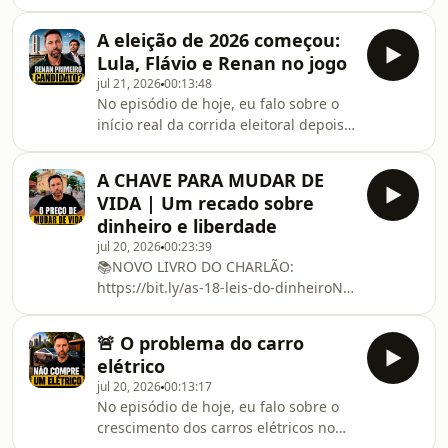
essa tecnologia, que parecia coisa de
na previdência, na saúde, nos planos
filme, está ficando cada vez mais real.
médicos, no cuidado com os idosos e
A eleição de 2026 começou:
Ao longo do episódio, eu analiso os
Lula, Flávio e Renan no jogo
eVTOLs, o papel da Embraer e da Eve,
jul 21, 2026
00:13:48
os testes já realizados, a disputa por
No episódio de hoje, eu falo sobre o
certificação e a promessa de
início real da corrida eleitoral depois
transformar trajetos longos em
do fim da Copa do Mundo e por que o
viagens muito mais rápidas dentro
foco do país agora volta de vez para a
das grandes cidades.Também
A CHAVE PARA MUDAR DE
disputa presidencial. Ao longo do
comento os risc
VIDA | Um recado sobre
episódio, eu analiso o cenário entre
dinheiro e liberdade
Lula, Flávio Bolsonaro e Renan Santos,
jul 20, 2026
00:23:39
o peso das redes sociais, a escolha
📚NOVO LIVRO DO CHARLÃO:
dos vices e a leitura de que o
https://bit.ly/as-18-leis-do-dinheiroNo
presidente ainda chega hoje com
episódio de hoje, eu conto uma
vantagem por estar na
história muito pessoal sobre dinheiro,
máquina.Também co
🚨 O problema do carro
escassez e o peso que a falta de
elétrico
grana tem no começo da vida adulta.
jul 20, 2026
00:13:17
Ao longo do episódio, eu falo sobre
No episódio de hoje, eu falo sobre o
vergonha, aperto, relacionamentos,
crescimento dos carros elétricos no
trabalho, a virada de chave financeira