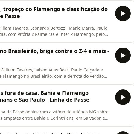
, tropeço do Flamengo e classificação do
de Passe
William Tavares, Leonardo Bertozzi, Mário Marra, Paulo
dia, com Vitória x Palmeiras e Inter x Flamengo, pelo
volta dos playoffs da Sul-Americana. Chega com a gente
 Visit podcastchoices.com/adchoices
 Brasileirão, briga contra o Z-4 e mais -
William Tavares, Jailson Vilas Boas, Paulo Calçade e
 e Flamengo no Brasileirão, com a derrota do Verdão
ro contra o São Paulo, e analisam a briga contra a
s fora de casa, Bahia e Flamengo
ians e São Paulo - Linha de Passe
ha de Passe analisaram a vitória do Atlético-MG sobre
 empates entre Bahia e Corinthians, em Salvador, e
r ad choices. Visit