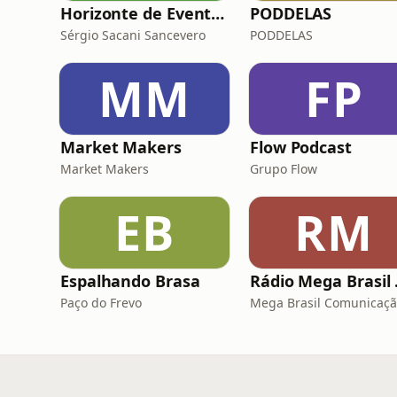
Horizonte de Eventos
PODDELAS
Sérgio Sacani Sancevero
PODDELAS
MM
FP
Market Makers
Flow Podcast
Market Makers
Grupo Flow
EB
RM
Espalhando Brasa
Rádi
Paço do Frevo
Mega Brasil Comunicaç