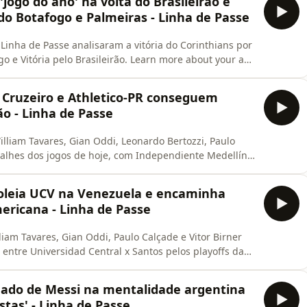
jogo do ano' na volta do Brasileirão e
do Botafogo e Palmeiras - Linha de Passe
 Linha de Passe analisaram a vitória do Corinthians por
o e Vitória pelo Brasileirão. Learn more about your ad
Cruzeiro e Athletico-PR conseguem
ão - Linha de Passe
illiam Tavares, Gian Oddi, Leonardo Bertozzi, Paulo
etalhes dos jogos de hoje, com Independiente Medellín
 no Brasileirão, com Chapecoense 0x4 Flamengo, São
o e Coritiba 1x3 Palmeiras. Vem com a gente! Learn
oleia UCV na Venezuela e encaminha
mericana - Linha de Passe
lliam Tavares, Gian Oddi, Paulo Calçade e Vitor Birner
 entre Universidad Central x Santos pelos playoffs da
our ad choices. Visit podcastchoices.com/adchoices
gado de Messi na mentalidade argentina
stas' - Linha de Passe