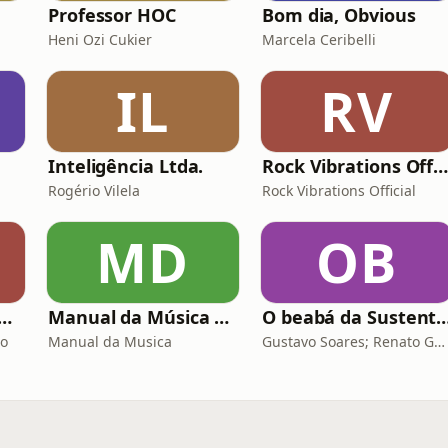
Professor HOC
Bom dia, Obvious
Heni Ozi Cukier
Marcela Ceribelli
IL
RV
Inteligência Ltda.
Rock Vibrations Officia
Rogério Vilela
Rock Vibrations Official
MD
OB
o Mega Brasil Online
Manual da Música Podcast
O beabá da Sustentab
ão
Manual da Musica
Gustavo Soares; Renato Gatti