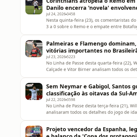
Corinthians atropela o Remo em '
Danilo encerra 'novela' envolven
jul 24, 2026
3458
Nesta quinta-feira (23), os comentaristas do
3 a 0 sobre o Remo e o empate entre Botafog
choices. Visit podcastchoices.com/adchoices
Palmeiras e Flamengo dominam, 
vitórias importantes no Brasileir
jul 23, 2026
5223
No Linha de Passe desta quarta-feira (22), W
Calçade e Vitor Birner analisam todos os d
2x2 Vasco nos playoffs da Sul-Americana e,
Paulo 1x2 Athletico, Internacional 1x2 Cruzeir
Sem Neymar e Gabigol, Santos g
more about your a
classificação às oitavas da Sul-A
jul 22, 2026
3598
No Linha de Passe desta terça-feira (21), Wi
analisaram todos os detalhes do jogo de ida
Sul-Americana. Learn more about y
Projeto vencedor da Espanha, le
e balanço da 'Copa dos protagoni