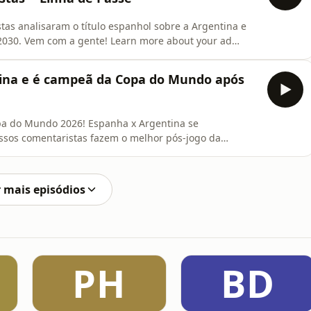
tas analisaram o título espanhol sobre a Argentina e
e 2030. Vem com a gente! Learn more about your ad
ina e é campeã da Copa do Mundo após
pa do Mundo 2026! Espanha x Argentina se
ssos comentaristas fazem o melhor pós-jogo da
te. Learn more about your ad choices. Visit podcastchoices.com/adchoices
 mais episódios
PH
BD