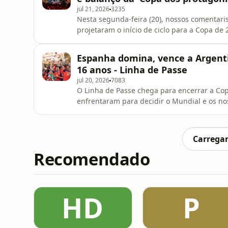
jul 21, 2026
3235
Nesta segunda-feira (20), nossos comentaris
projetaram o início de ciclo para a Copa d
choices. Visit podcastchoices.com/adchoices
Espanha domina, vence a Argent
16 anos - Linha de Passe
jul 20, 2026
7083
O Linha de Passe chega para encerrar a Co
enfrentaram para decidir o Mundial e os no
decisão! Vem com a gen
Carregar
Recomendado
HD
P