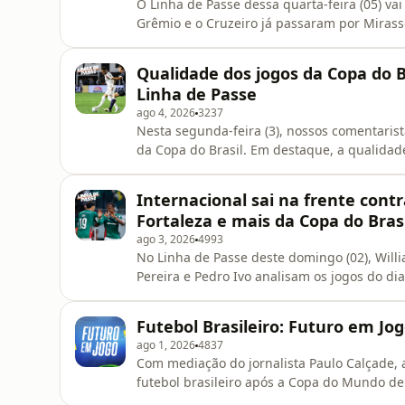
O Linha de Passe dessa quarta-feira (05) va
Grêmio e o Cruzeiro já passaram por Mirasso
e, no Rio de Janeiro, Fluminense e Vasco d
about your ad choices. Visit podcastchoice
Qualidade dos jogos da Copa do Br
Linha de Passe
ago 4, 2026
3237
Nesta segunda-feira (3), nossos comentarist
da Copa do Brasil. Em destaque, a qualidade
brasileiro está deixando a desejar? Vem com
podcastchoices.com/adchoices
Internacional sai na frente cont
Fortaleza e mais da Copa do Brasi
ago 3, 2026
4993
No Linha de Passe deste domingo (02), Willi
Pereira e Pedro Ivo analisam os jogos do dia
recebeu o Fortaleza, o Internacional receb
Chapecoense x Cruzeiro. Chega com a gente
Futebol Brasileiro: Futuro em Jo
more about your
ago 1, 2026
4837
Com mediação do jornalista Paulo Calçade, 
futebol brasileiro após a Copa do Mundo de
desenvolvimento do jogo e o futuro do futebol nacional. Learn more about y