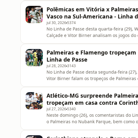
podcastchoices.com/adchoices
Polêmicas em Vitória x Palmeiras
Vasco na Sul-Americana - Linha 
jul 30, 2026
5374
No Linha de Passe desta quarta-feira (29), 
Calçade e Vitor Birner analisam os jogos do 
Brasileirão, e Vasco x Medellín no jogo de 
no chat! Learn more about your ad choices.
Palmeiras e Flamengo tropeçam no
Linha de Passe
jul 28, 2026
3143
No Linha de Passe desta segunda-feira (27), 
Vitor Birner falam os tropeços de Palmeiras
para o Atlético-MG e o empate do Rubro-Neg
zona de rebaixamento. Vem com a gente! Learn more about your ad choices. Visit
Atlético-MG surpreende Palmeira
podcastchoices.com/adchoices
tropeçam em casa contra Corinth
jul 27, 2026
5340
Neste domingo (26), os comentaristas do Lin
o Palmeiras no Nubank Parque, bem como os
Flamengo e São Paulo, no Maracanã. Vem com a gente! Learn more about you
podcastchoices.com/adchoices