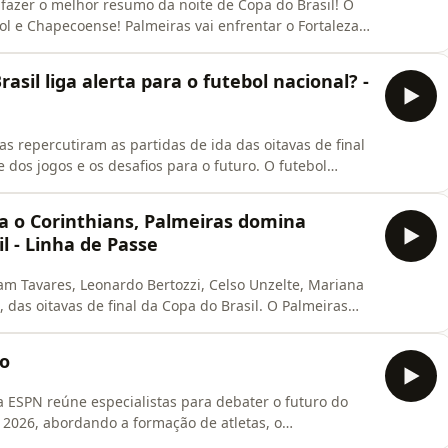
i fazer o melhor resumo da noite de Copa do Brasil! O
l e Chapecoense! Palmeiras vai enfrentar o Fortaleza
ecidem a outra vaga! Vem com a gente! Learn more
s.com/adchoices
asil liga alerta para o futebol nacional? -
as repercutiram as partidas de ida das oitavas de final
 dos jogos e os desafios para o futuro. O futebol
 a gente! Learn more about your ad choices. Visit
ra o Corinthians, Palmeiras domina
l - Linha de Passe
am Tavares, Leonardo Bertozzi, Celso Unzelte, Mariana
, das oitavas de final da Copa do Brasil. O Palmeiras
eu o Corinthians e também tivemos Mirassol x Grêmio,
 no chat para debater os jogos desete domingo! Learn
go
a ESPN reúne especialistas para debater o futuro do
 2026, abordando a formação de atletas, o
our ad choices. Visit