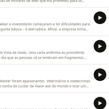
enas de milhares de aves que ela prometeu para os
 dezenas de milhares de avestruzes que de fato
asileiras, quando da noite pro dia elas perderam o seu
ear e investidores começaram a ter dificuldades para
unta básica – e aterradora. Afinal, a empresa tinha
a ia sair num cabo de guerra entre a Justiça, aqueles
ue não se importava muito com o futuro dos avestruzes
ela Vista de Goiás. Uma carta anônima ao presidente.
 dia que as pessoas só se lembram em fragmentos.
am a Avestruz Master enquanto a empresa crescia e
Master foram apaixonantes. Veterinários e zootecnistas
o sonho de cuidar da maior ave do mundo e tirar um
iplicando o rebanho, o céu era o limite. Para muitos
ros se multiplicarem, também. Mas um repórter de um