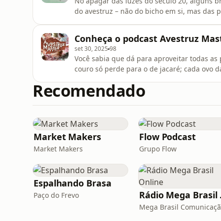
No apagar das luzes do século 20, alguns b
do avestruz – não do bicho em si, mas das
Um único animal que poderia ser cultivado 
que dava pra chamar de um filé mignon de ba
Conheça o podcast Avestruz Mas
interior do país até ch
set 30, 2025
98
Você sabia que dá para aproveitar todas as 
couro só perde para o de jacaré; cada ovo
plumas, o carnaval não seria nada. Muita gente, quando ouviu esse pitch, não pensou duas vezes
Recomendado
antes de embarcar nessa grande oportunida
entre o final dos anos 199
Market Makers
Flow Podcast
Market Makers
Grupo Flow
Espalhando Brasa
Rádi
Paço do Frevo
Mega Brasil Comunicaç