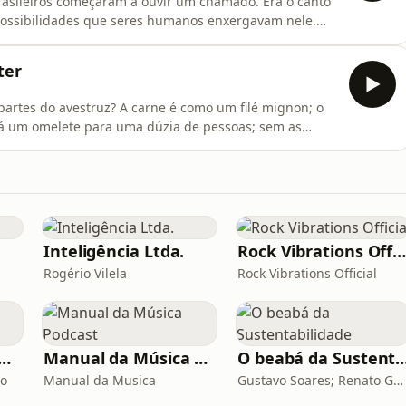
rasileiros começaram a ouvir um chamado. Era o canto
 possibilidades que seres humanos enxergavam nele.
para produzir couro de luxo, plumas frondosas, e carne
ixo colesterol. Essa febre foi se alastrando pelo
ter
partes do avestruz? A carne é como um filé mignon; o
 dá um omelete para uma dúzia de pessoas; sem as
de de negócios. E foi assim que, num curto período
Inteligência Ltda.
Rock Vibrations Officia
Rogério Vilela
Rock Vibrations Official
o Mega Brasil Online
Manual da Música Podcast
O beabá da Sustentab
ão
Manual da Musica
Gustavo Soares; Renato Gatti