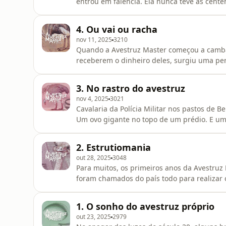
entrou em falência. Ela nunca teve as cent
investidores. Mas o que aconteceria com as
chegaram a nascer e prosperar em terras br
4. Ou vai ou racha
valor? E o que seria das
nov 11, 2025
3210
Quando a Avestruz Master começou a cambal
receberem o dinheiro deles, surgiu uma perg
condições de continuar existindo? A respost
que ainda acreditavam, e a grande massa q
3. No rastro do avestruz
do Brasil, mas, com
nov 4, 2025
3021
Cavalaria da Polícia Militar nos pastos de B
Um ovo gigante no topo de um prédio. E um
Durante anos, muitas investigações rondar
prosperava. Mas um dia, tudo mudou. Faça parte do Clube da Novelo e ouça o episódio 4 com
2. Estrutiomania
antecedência: radionovelo.com
out 28, 2025
3048
Para muitos, os primeiros anos da Avestruz 
foram chamados do país todo para realizar 
império do papel. Para quem trabalhava mult
investidores da Master, que viam seus luc
1. O sonho do avestruz próprio
pequeno jornal de Go
out 23, 2025
2979