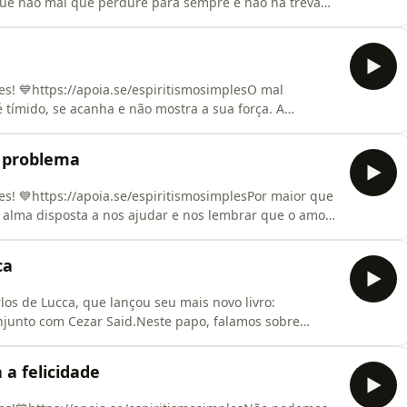
que não mal que perdure para sempre e não há treva
 nosso lado e precisamos sempre
______________Camisetas Espíritas -
to ES10 para 10% OFFSiga
s! 💙https://apoia.se/espiritismosimplesO mal
 tímido, se acanha e não mostra a sua força. A
nossa mudança
_______________________Camisetas Espíritas -
 problema
to ES10 para 10% OFFSiga nosso Insta
s! 💙https://apoia.se/espiritismosimplesPor maior que
alma disposta a nos ajudar e nos lembrar que o amor
_____________________Camisetas Espíritas -
ca
 ES10 para 10% OFFSiga nosso Instagram: 👇🏻⁠⁠https:/
os de Lucca, que lançou seu mais novo livro:
junto com Cezar Said.Neste papo, falamos sobre
tualidade e recomeços.Adquira o livro
ncurtador.com.br/VhsiSiga José Carlos de
 a felicidade
cca/Adquira o novo Se