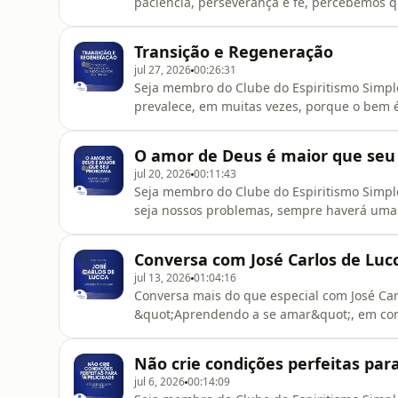
paciência, perseverança e fé, percebemos 
que resista à luz. Jesus é conosco, está ao
confiar.________________________________________
Transição e Regeneração
transcenderloja.comUse o cupom de descon
jul 27, 2026
00:26:31
Seja membro do Clube do Espiritismo Simple
prevalece, em muitas vezes, porque o bem é
transição e regeneração virão a partir da 
proativa.______________________________________
O amor de Deus é maior que seu
transcenderloja.comUse o cupom de descon
jul 20, 2026
00:11:43
Seja membro do Clube do Espiritismo Simple
seja nossos problemas, sempre haverá uma 
de Deus é maior que todas as
coisas.________________________________________
Conversa com José Carlos de Luc
transcenderloja.comUse o cupom de desconto
jul 13, 2026
01:04:16
Conversa mais do que especial com José Carl
&quot;Aprendendo a se amar&quot;, em con
autoamor, falamos sobre reflexões da espiri
&#39;Aprendendo a se amar&quot;:https://e
Não crie condições perfeitas para
Lucca:https://www.instagram.com/josecdelu
jul 6, 2026
00:14:09