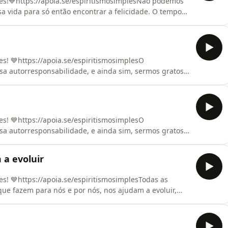
es!💙https://apoia.se/espiritismosimplesNão podemos
sa vida para só então encontrar a felicidade. O tempo
 isso
________________________Camisetas Espíritas -
to ES10 para 10% OFFSiga nosso
s! 💙https://apoia.se/espiritismosimplesO
a autorresponsabilidade, e ainda sim, sermos gratos a
__________________________________________Camisetas
m de desconto ES10 para 10% OFFSiga nosso Instagram:
s! 💙https://apoia.se/espiritismosimplesO
a autorresponsabilidade, e ainda sim, sermos gratos a
________________________________________Camisetas Espíritas
onto ES10 para 10% OFFSiga nosso Instagram:
 a evoluir
s! 💙https://apoia.se/espiritismosimplesTodas as
ue fazem para nós e por nós, nos ajudam a evoluir,
_________________________________Camisetas Espíritas -
to ES10 para 10% OFFSiga nosso Instagram: