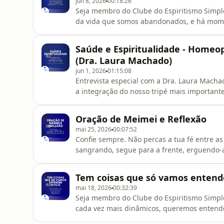
jun 8, 2026
00:18:26
Seja membro do Clube do Espiritismo Simpl
da vida que somos abandonados, e há mom
temos Deus - que nos basta.___________________
Espíritas - transcenderloja.comUse o cupo
Saúde e Espiritualidade - Homeo
👇🏻⁠⁠https://www.instagram.co
(Dra. Laura Machado)
jun 1, 2026
01:15:08
Entrevista especial com a Dra. Laura Macha
a integração do nosso tripé mais importante
muitas dicas para o dia a dia sobre homeo
a todos!Siga a Dra. Laura no Instagram:ht
Oração de Meimei e Reflexão
membro do Clube do Espirit
mai 25, 2026
00:07:52
Confie sempre. Não percas a tua fé entre 
sangrando, segue para a frente, erguendo-a 
Esforça-te no bem e espera com paciência. 
do Céu permanecerá.De todos os infelizes, 
Tem coisas que só vamos entend
Deus e em si mesmos, porqu
mai 18, 2026
00:32:39
Seja membro do Clube do Espiritismo Simpl
cada vez mais dinâmicos, queremos entend
muitas respostas só virão mais adiante, e 