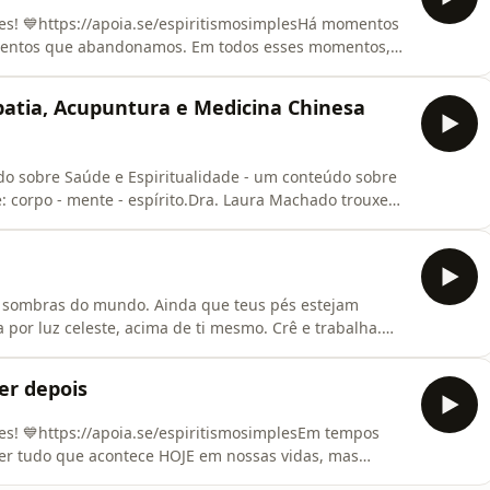
es! 💙https://apoia.se/espiritismosimplesHá momentos
entos que abandonamos. Em todos esses momentos,
__________________________________________Camisetas
m de desconto ES10 para 10% OFFSiga nosso Instagram:
patia, Acupuntura e Medicina Chinesa
do sobre Saúde e Espiritualidade - um conteúdo sobre
: corpo - mente - espírito.Dra. Laura Machado trouxe
patia, acupuntura e medicina chinesa que podem ajudar
tps://www.instagram.com/dra.laura.machado/Seja
as sombras do mundo. Ainda que teus pés estejam
por luz celeste, acima de ti mesmo. Crê e trabalha.
Tudo passa e tudo se renova na Terra, mas o que vem
os mais desditosos são os que perderam a confiança em
er depois
es! 💙https://apoia.se/espiritismosimplesEm tempos
er tudo que acontece HOJE em nossas vidas, mas
no momento