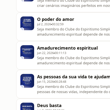
Seja membro do Clube do Espiritismo Simpl
criar cenários imaginários perfeitos em nos
passa, a vida flui e perdemos tempo quando
acontece.______________________________________
O poder do amor
transcenderloja.comUse o cupom de descon
jul 2, 2026
00:32:59
Seja membro do Clube do Espiritismo Simple
amadurecimento espiritual depende de noss
tudo que nos é oferecido._____________________
Espíritas - transcenderloja.comUse o cupo
Amadurecimento espiritual
👇🏻⁠⁠https://www.instagram.com/
jun 22, 2026
00:11:13
Seja membro do Clube do Espiritismo Simple
amadurecimento espiritual depende de noss
tudo que nos é oferecido._____________________
- transcenderloja.comUse o cupom de desc
As pessoas da sua vida te ajudam
👇🏻⁠⁠https://www.instagram.com/es
jun 15, 2026
00:28:48
Seja membro do Clube do Espiritismo Simple
pessoas de nossas vidas, independente do q
crescer e aprender.____________________________
transcenderloja.comUse o cupom de descon
Deus basta
👇🏻⁠⁠https://www.instagram.com/esp