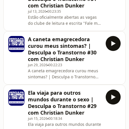
com Christian Dunker
se eu desejar a morte de todos os
jul 13, 2026
00:23:35
bandidos? | Desculpa o Transtorno
Estão oficialmente abertas as vagas
com Christian DunkerNeste episódio
do clube de leitura e escrita "Fale mal,
do Desculpa o Transtorno, Tati
mas fale de você". Se você quer
Bernardi e Christian Dunk
participar, corre, que as vagas são
A caneta emagrecedora
limitadas!Aqui no site você encontra
curou meus sintomas? |
todas as
Desculpa o Transtorno #30
informações:https://www.tatibernardi.com/Esperei
com Christian Dunker
6 anos pelo meu filho e ele me
jun 29, 2026
00:22:23
rejeitou! | Desculpa o Transtorno #31
A caneta emagrecedora curou meus
com Christian DunkerNeste episódio
sintomas? | Desculpa o Transtorno
do Desculpa o Transtorno, lemos a
#30 com Christian DunkerNeste
carta de uma mulher qu
episódio do Desculpa o Transtorno,
Ela viaja para outros
lemos a carta de uma mulher de 42
mundos durante o sexo |
anos que conviveu durante décadas
Desculpa o Transtorno #29
com compulsão alimentar, dores
com Christian Dunker
crônicas, lipedema, bulimia, dismorfia
jun 15, 2026
00:18:34
corporal e uma vida marcada pelo
Ela viaja para outros mundos durante
excesso. Depois de iniciar o