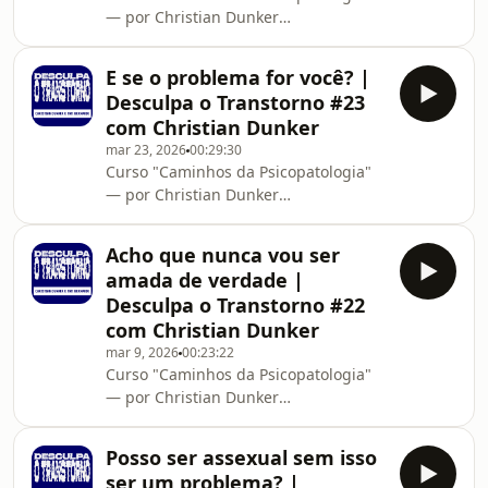
— por Christian Dunker
há muito tempo e não encontra em si
https://www.cursopsicopatologia.com
sintomas, traumas ou grandes
Ao se inscrever na lista de espera,
conflitos. Em um m
E se o problema for você? |
você receberá acesso à aula gratuita
Desculpa o Transtorno #23
sobre transtornos neurocognitivos e
com Christian Dunker
transtornos do
mar 23, 2026
00:29:30
neurodesenvolvimento, além de
Curso "Caminhos da Psicopatologia"
desconto na sua inscrição. Ela tem
— por Christian Dunker
tudo. Então por que não consegue
https://www.cursopsicopatologia.com
escrever? | Desculpa o Transtorno
Ao se inscrever na lista de espera,
#24 com Christian Dunker Neste
Acho que nunca vou ser
você receberá acesso à aula gratuita
episódio do D
amada de verdade |
sobre transtornos neurocognitivos e
Desculpa o Transtorno #22
transtornos do
com Christian Dunker
neurodesenvolvimento, além de
mar 9, 2026
00:23:22
desconto na sua inscrição. E se o
Curso "Caminhos da Psicopatologia"
problema for você? | Desculpa o
— por Christian Dunker
Transtorno #23 com Christian Dunker
https://www.cursopsicopatologia.com
Neste episódio do Desculpa o
Ao se inscrever na lista de espera,
Transtorno, lem
Posso ser assexual sem isso
você receberá acesso à aula gratuita
ser um problema? |