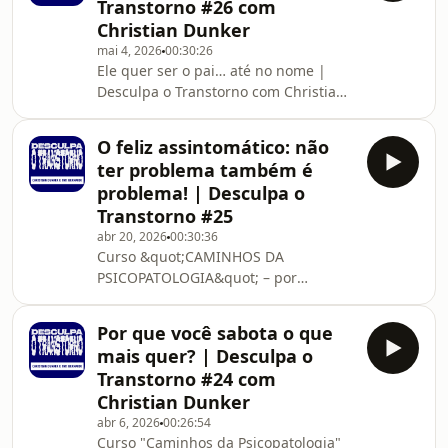
Transtorno #26 com
anos em terapia, ela encontra um
Christian Dunker
psicanalista homem e passa a viver
mai 4, 2026
00:30:26
uma relação marcada por tensão,
Ele quer ser o pai… até no nome |
provocação, desejo, competição e
Desculpa o Transtorno com Christian
embates constantes sobre quem está
Dunker e Tati Bernardi Neste episódio
no controle da situa
do Desculpa o Transtorno, lemos a
O feliz assintomático: não
carta de uma mãe preocupada com o
ter problema também é
filho de 13 anos que insiste em ser
problema! | Desculpa o
chamado pelo nome do pai. O que
Transtorno #25
começou como uma brincadeira na
abr 20, 2026
00:30:36
infância se manteve ao longo dos
Curso &quot;CAMINHOS DA
anos e passou a gerar conflitos,
PSICOPATOLOGIA&quot; – por
especialmente quando a escola passa
Christian
a reconhecer esse nov
Dunkerhttps://www.cursopsicopatologia.comSou
Por que você sabota o que
feliz demais… isso é um problema? |
mais quer? | Desculpa o
Desculpa o Transtorno #25 com
Transtorno #24 com
Christian DunkerNeste episódio do
Christian Dunker
Desculpa o Transtorno, lemos a carta
abr 6, 2026
00:26:54
de um homem de 33 anos que afirma
Curso "Caminhos da Psicopatologia"
algo raro e desconcertante: ele é feliz