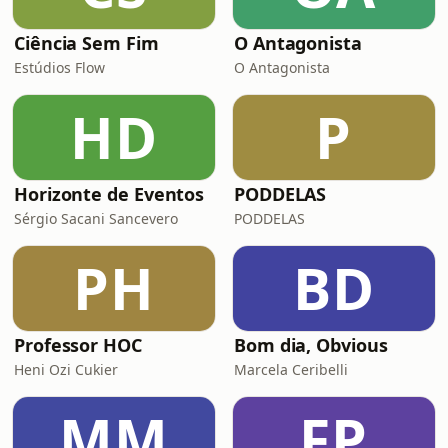
Ciência Sem Fim
O Antagonista
Estúdios Flow
O Antagonista
HD
P
Horizonte de Eventos
PODDELAS
Sérgio Sacani Sancevero
PODDELAS
PH
BD
Professor HOC
Bom dia, Obvious
Heni Ozi Cukier
Marcela Ceribelli
MM
FP