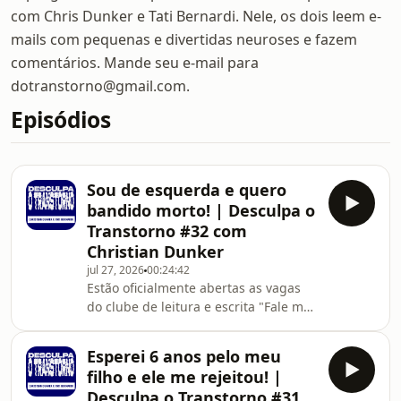
com Chris Dunker e Tati Bernardi. Nele, os dois leem e-
mails com pequenas e divertidas neuroses e fazem
comentários. Mande seu e-mail para
dotranstorno@gmail.com.
Episódios
Sou de esquerda e quero
bandido morto! | Desculpa o
Transtorno #32 com
Christian Dunker
jul 27, 2026
00:24:42
Estão oficialmente abertas as vagas
do clube de leitura e escrita "Fale mal,
mas fale de você". Se você quer
participar, corre, que as vagas são
Esperei 6 anos pelo meu
limitadas!Aqui no site você tem todas
filho e ele me rejeitou! |
as informações que
Desculpa o Transtorno #31
precisa:https://www.tatibernardi.com/E