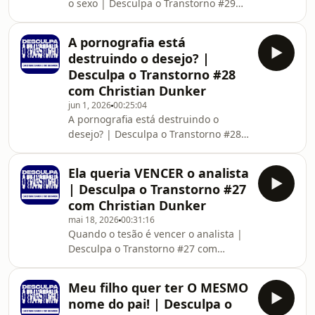
o sexo | Desculpa o Transtorno #29
tratamento com uma das novas
com Christian DunkerNeste episódio
canetas para emagrecimento, ela viu
do Desculpa o Transtorno, lemos a
a c
A pornografia está
carta de uma mulher que percebeu
destruindo o desejo? |
algo curioso durante sua vida sexual:
Desculpa o Transtorno #28
enquanto faz sexo, sua mente
com Christian Dunker
frequentemente viaja para lugares
jun 1, 2026
00:25:04
completamente aleatórios. Castelos
A pornografia está destruindo o
medievais, aldeias indígenas, ruas
desejo? | Desculpa o Transtorno #28
desconhecidas e paisagens distantes
com Christian DunkerNeste episódio
surgem sem aviso, c
do Desculpa o Transtorno, lemos a
Ela queria VENCER o analista
carta de um homem de 33 anos que
| Desculpa o Transtorno #27
vive preso entre fantasias intensas,
com Christian Dunker
consumo diário de pornografia e uma
mai 18, 2026
00:31:16
enorme dificuldade de sustentar
Quando o tesão é vencer o analista |
relações reais. Apesar de desejar um
Desculpa o Transtorno #27 com
relacionamento amoroso, ele evita
Christian Dunker Neste episódio do
proximidade, se decepciona
Desculpa o Transtorno, lemos a carta
rapidamente com encontros e
Meu filho quer ter O MESMO
de uma mulher que transforma suas
nome do pai! | Desculpa o
análises em jogos de poder. Depois de