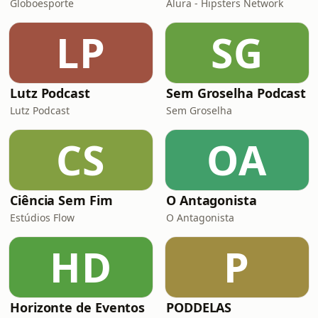
Globoesporte
Alura - Hipsters Network
LP
SG
Lutz Podcast
Sem Groselha Podcast
Lutz Podcast
Sem Groselha
CS
OA
Ciência Sem Fim
O Antagonista
Estúdios Flow
O Antagonista
HD
P
Horizonte de Eventos
PODDELAS