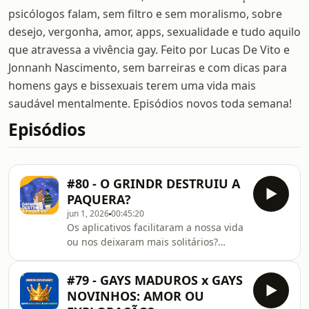
psicólogos falam, sem filtro e sem moralismo, sobre
desejo, vergonha, amor, apps, sexualidade e tudo aquilo
que atravessa a vivência gay. Feito por Lucas De Vito e
Jonnanh Nascimento, sem barreiras e com dicas para
homens gays e bissexuais terem uma vida mais
saudável mentalmente. Episódios novos toda semana!
Episódios
#80 - O GRINDR DESTRUIU A
PAQUERA?
jun 1, 2026
00:45:20
Os aplicativos facilitaram a nossa vida
ou nos deixaram mais solitários?
Neste episódio do PodeGay, os psis
fazem uma análise comportamental
#79 - GAYS MADUROS x GAYS
profunda sobre a maior revolução da
NOVINHOS: AMOR OU
comunidade gay moderna: a era dos