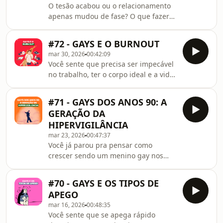
O tesão acabou ou o relacionamento
indisponível. Do outro lado, o
apenas mudou de fase? O que fazer
questionamento: será que patologizar
quando a cama esfria? 🥀🛏️Neste
esse desejo não é, no fundo, uma
episódio, vamos tocar em um tema
forma de homofobia internalizada e
#72 - GAYS E O BURNOUT
que assombra muitos casais gays de
preconceito contr
mar 30, 2026
00:42:09
longo prazo: a diminuição do desejo
Você sente que precisa ser impecável
sexual. Crescemos com a ideia
no trabalho, ter o corpo ideal e a vida
romântica de que a paixão deve durar
perfeitamente resolvida só para
para sempre, mas o que a psicologia
provar o seu valor? 🏆🏳️‍🌈Neste
e a biologia nos dizem é bem
#71 - GAYS DOS ANOS 90: A
episódio da nossa série
diferente.Para muitos homens gays, o
GERAÇÃO DA
psicoeducativa, vamos falar sobre
sexo é a principal linguage
HIPERVIGILÂNCIA
uma dor invisível, mas devastadora: a
mar 23, 2026
00:47:37
Síndrome do Gay Perfeito. Para
Você já parou pra pensar como
muitos homens gays, o
crescer sendo um menino gay nos
perfeccionismo não é apenas um
anos 90 moldou a forma como você
traço de personalidade; é uma
ama hoje? 🧠💔 Neste episódio,
estratégia de sobrevivência. Uma
#70 - GAYS E OS TIPOS DE
mergulhamos em uma análise sobre
armadura construí
APEGO
como o contexto social daquela época
mar 16, 2026
00:48:35
— marcado por medo, silêncio e
Você sente que se apega rápido
ausência de referências — impactou