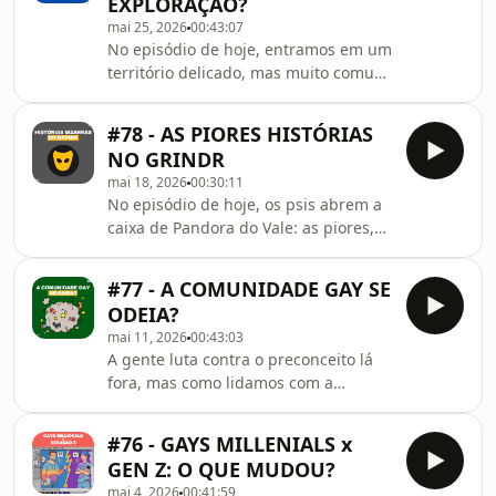
EXPLORAÇÃO?
aplicativos de relacionamento. O
mai 25, 2026
00:43:07
Grindr e os apps similares mudaram
No episódio de hoje, entramos em um
o gay brasileiro para melhor ou para
território delicado, mas muito comum
pior? A resposta honesta é: as duas
na nossa comunidade: a dinâmica
coisas ao mesmo tempo.De um lado,
(quase sempre romantizada) entre
os apps democr
#78 - AS PIORES HISTÓRIAS
homens mais velhos e gays super
NO GRINDR
jovens, na faixa dos 18 a 20
mai 18, 2026
00:30:11
anos.Vamos debater por que esse
No episódio de hoje, os psis abrem a
padrão é tão normalizado e o que
caixa de Pandora do Vale: as piores,
realmente está em jogo nessa troca.
mais absurdas e inexplicáveis
Será que estamos falando de amor e
histórias de dates do Grindr. E não é
atração genuína, ou de uma relação
#77 - A COMUNIDADE GAY SE
clickbait. Tem relato bizarro
estruturada no desequilíbrio d
ODEIA?
envolvendo unha encravada,
mai 11, 2026
00:43:03
constrangimentos que dariam roteiro
A gente luta contra o preconceito lá
de filme de terror. Esse é aquele
fora, mas como lidamos com a
episódio de respiro total. É só dar o
exclusão dentro da nossa própria
play, rachar de rir da desgraça alheia
comunidade? 🏳️‍🌈🐍 No episódio de
e encaminhar pro seu amigo que
#76 - GAYS MILLENIALS x
hoje vamos apontar o espelho para
também tem o dedo podre
GEN Z: O QUE MUDOU?
nós mesmos e falar sobre o problema
mai 4, 2026
00:41:59