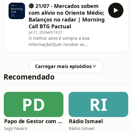
diretamente no seu e-mail? Acesse:
🔵 21/07 - Mercados sobem
https://l.btgpactual.com/morning_call_spotify
com alívio no Oriente Médio;
Balanços no radar | Morning
Call BTG Pactual
jul 21, 2026
00:19:27
O melhor ativo é sempre a boa
informação!Quer receber as
informações do Morning Call
diretamente no seu e-mail? Acesse:
https://l.btgpactual.com/morning_call_spotify
Carregar mais episódios
Recomendado
PD
RI
Papo de Gestor com Iago Favaro | Liderança, Vendas & Audiobooks
Rádio Ismael
Iago Favaro
Rádio Ismael