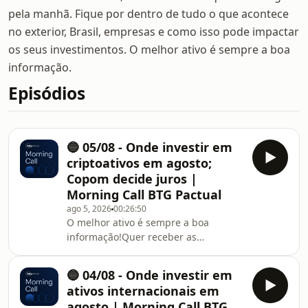
pela manhã. Fique por dentro de tudo o que acontece
no exterior, Brasil, empresas e como isso pode impactar
os seus investimentos. O melhor ativo é sempre a boa
informação.
Episódios
🔵 05/08 - Onde investir em
criptoativos em agosto;
Copom decide juros |
Morning Call BTG Pactual
ago 5, 2026
00:26:50
O melhor ativo é sempre a boa
informação!Quer receber as
informações do Morning Call
diretamente no seu e-mail? Acesse:
🔵 04/08 - Onde investir em
https://l.btgpactual.com/morning_call_spotify
ativos internacionais em
agosto | Morning Call BTG