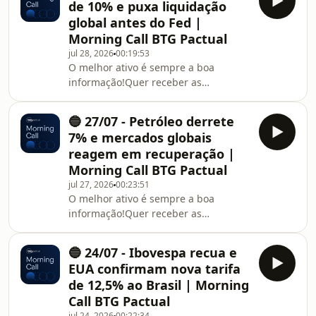
de 10% e puxa liquidação
global antes do Fed |
Morning Call BTG Pactual
jul 28, 2026
00:19:53
O melhor ativo é sempre a boa
informação!Quer receber as
informações do Morning Call
diretamente no seu e-mail? Acesse:
🔵 27/07 - Petróleo derrete
https://l.btgpactual.com/morning_call_spotify
7% e mercados globais
reagem em recuperação |
Morning Call BTG Pactual
jul 27, 2026
00:23:51
O melhor ativo é sempre a boa
informação!Quer receber as
informações do Morning Call
diretamente no seu e-mail? Acesse:
🔵 24/07 - Ibovespa recua e
https://l.btgpactual.com/morning_call_spotify
EUA confirmam nova tarifa
de 12,5% ao Brasil | Morning
Call BTG Pactual
jul 24, 2026
00:22:34