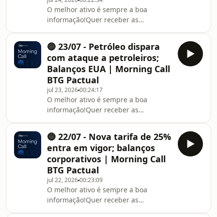
O melhor ativo é sempre a boa
informação!Quer receber as
informações do Morning Call
diretamente no seu e-mail? Acesse:
🔵 23/07 - Petróleo dispara
https://l.btgpactual.com/morning_call_spotify
com ataque a petroleiros;
Balanços EUA | Morning Call
BTG Pactual
jul 23, 2026
00:24:17
O melhor ativo é sempre a boa
informação!Quer receber as
informações do Morning Call
diretamente no seu e-mail? Acesse:
🔵 22/07 - Nova tarifa de 25%
https://l.btgpactual.com/morning_call_spotify
entra em vigor; balanços
corporativos | Morning Call
BTG Pactual
jul 22, 2026
00:23:09
O melhor ativo é sempre a boa
informação!Quer receber as
informações do Morning Call