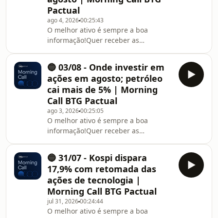
Pactual
ago 4, 2026
00:25:43
O melhor ativo é sempre a boa
informação!Quer receber as
informações do Morning Call
diretamente no seu e-mail? Acesse:
🔵 03/08 - Onde investir em
https://l.btgpactual.com/morning_call_spotify
ações em agosto; petróleo
cai mais de 5% | Morning
Call BTG Pactual
ago 3, 2026
00:25:05
O melhor ativo é sempre a boa
informação!Quer receber as
informações do Morning Call
diretamente no seu e-mail? Acesse:
🔵 31/07 - Kospi dispara
https://l.btgpactual.com/morning_call_spotify
17,9% com retomada das
ações de tecnologia |
Morning Call BTG Pactual
jul 31, 2026
00:24:44
O melhor ativo é sempre a boa