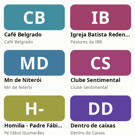
CB
IB
Café Belgrado
Igreja Batista Redenção
Café Belgrado
Pastores da IBR
MD
CS
Mn de Niterói
Clube Sentimental
Mn de Niterói
Clube Sentimental
H-
DD
Homilia - Padre Fábio de Freitas Guimarães
Dentro de caixas
Pe Fábio Guimarães
Dentro de Caixas