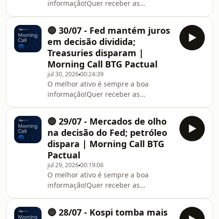
informação!Quer receber as
informações do Morning Call
diretamente no seu e-mail? Acesse:
🔵 30/07 - Fed mantém juros
https://l.btgpactual.com/morning_call_spotify
em decisão dividida;
Treasuries disparam |
Morning Call BTG Pactual
jul 30, 2026
00:24:39
O melhor ativo é sempre a boa
informação!Quer receber as
informações do Morning Call
diretamente no seu e-mail? Acesse:
🔵 29/07 - Mercados de olho
https://l.btgpactual.com/morning_call_spotify
na decisão do Fed; petróleo
dispara | Morning Call BTG
Pactual
jul 29, 2026
00:19:06
O melhor ativo é sempre a boa
informação!Quer receber as
informações do Morning Call
diretamente no seu e-mail? Acesse:
🔵 28/07 - Kospi tomba mais
https://l.btgpactual.com/morning_call_spotify