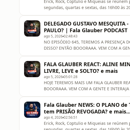
Erick, Rock, Coptulio e Miqueias se reúnem
segundas, quartas e sextas, das 16h00 à
VEM COM A GENTE E INTERAJA NESSA TRANSM
NOSSO NOVO CANAL: @falaglaubernews C
DELEGADO GUSTAVO MESQUITA -
ENCONTRE O CONCURSO MAIS PRÓXIMO DE
PAULO? | Fala Glauber PODCAST
ago 5, 2026
02:48:43
NO EPISÓDIO 645, TEREMOS A PRESENÇA 
DISSO? ENTÃO BOOORAAA. VEM COM A GEN
VIVO!!!VIIIIIIIIBRA!!! INSCREVA-SE EM @
PATROCINADORES: 🥇ENCONTRE O CONCUR
FALA GLAUBER REACT: ALINE MI
CONCURSOS:https://estr.at/4xbyx1r------------------
LIVRE, LEVE e SOLTO? e mais
ago 5, 2026
05:01:28
HOJE TEREMOS MAIS UM FALA GLAUBER REA
BOOORAAA. VEM COM A GENTE E INTERAJA NESS
------------------------------------------------Pré
https://www.livrofalaglauber.com.br/-------------
Fala Glauber NEWS: O PLANO de
DOS NOSSOS PATROCINADORES: 🥇ASSINAT
tem PRISÃO REVOGADA? e mais..
ago 4, 2026
02:56:51
Erick, Rock, Coptulio e Miqueias se reúnem
segundas, quartas e sextas, das 16h00 à