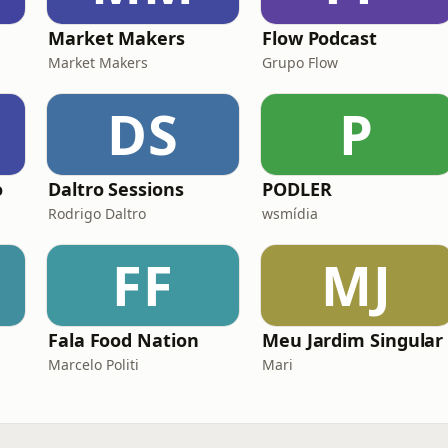
Market Makers
Flow Podcast
Market Makers
Grupo Flow
DS
P
o
Daltro Sessions
PODLER
Rodrigo Daltro
wsmídia
FF
MJ
Fala Food Nation
Meu Jardim Singular
Marcelo Politi
Mari