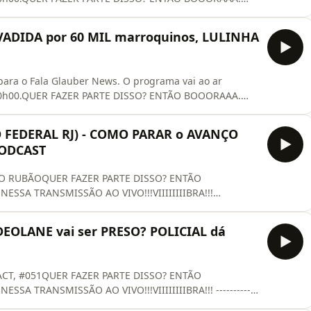
ISSÃO AO VIVO!!!VIIIIIIIIBRA!!! INSCREVA-SE NO
ONHEÇA MAIS DOS NOSSOS PATROCINADORES: 🥇
VADIDA por 60 MIL marroquinos, LULINHA
 VOCÊ COM O ESTRATÉGIA CON
 para o Fala Glauber News. O programa vai ao ar
s 20h00.QUER FAZER PARTE DISSO? ENTÃO BOOORAAA.
ISSÃO AO VIVO!!!VIIIIIIIIBRA!!! INSCREVA-SE NO
ONHEÇA MAIS DOS NOSSOS PATROCINADORES: 🥇
FEDERAL RJ) - COMO PARAR o AVANÇO
 VOCÊ COM O ESTRATÉGIA CON
PODCAST
DO RUBÃOQUER FAZER PARTE DISSO? ENTÃO
SSA TRANSMISSÃO AO VIVO!!!VIIIIIIIIBRA!!!
EÇA MAIS DOS NOSSOS PATROCINADORES: 🥇ENCONTRE
ESTRATÉGIA CONCURSOS:https://estr.at/4xbyx1r-----
EOLANE vai ser PRESO? POLICIAL dá
---🚩 Acompanhe o Fala Gl
CT, #051QUER FAZER PARTE DISSO? ENTÃO
A TRANSMISSÃO AO VIVO!!!VIIIIIIIIBRA!!! ------------
-venda do Livro Fala Glauber!