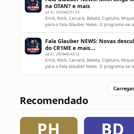
DOS NOSSOS PATROCINADORES: 🥇ASSINAT
na OTAN? e mais
jul 31, 2026
02:51:53
Erick, Rock, Carcará, Batata, Coptulio, Miqu
para o Fala Glauber News. O programa vai a
20h00.QUER FAZER PARTE DISSO? ENTÃO B
TRANSMISSÃO AO VIVO!!!VIIIIIIIIBRA!!! I
Fala Glauber NEWS: Novas descu
CONHEÇA MAIS DOS NOSSOS PATROCINADO
do CR1ME e mais...
jul 31, 2026
00:43:12
Erick, Rock, Carcará, Batata, Coptulio, Miqu
para o Fala Glauber News. O programa vai a
20h00.QUER FAZER PARTE DISSO? ENTÃO B
TRANSMISSÃO AO VIVO!!!VIIIIIIIIBRA!!! 
CONHEÇA MAIS DOS NOSSOS PATROCINADO
Carregar
Recomendado
PH
BD