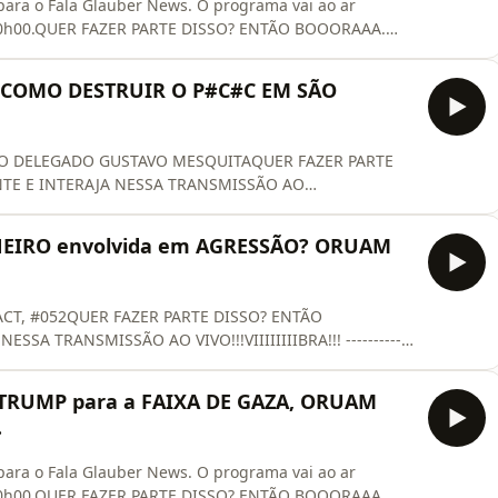
 para o Fala Glauber News. O programa vai ao ar
s 20h00.QUER FAZER PARTE DISSO? ENTÃO BOOORAAA.
ISSÃO AO VIVO!!!VIIIIIIIIBRA!!! INSCREVA-SE NO
ONHEÇA MAIS DOS NOSSOS PATROCINADORES: 🥇
 COMO DESTRUIR O P#C#C EM SÃO
 VOCÊ COM O ESTRATÉGIA CON
DO DELEGADO GUSTAVO MESQUITAQUER FAZER PARTE
TE E INTERAJA NESSA TRANSMISSÃO AO
falaglaubernews CONHEÇA MAIS DOS NOSSOS
SO MAIS PRÓXIMO DE VOCÊ COM O ESTRATÉGIA
NEIRO envolvida em AGRESSÃO? ORUAM
------------------------------------------🚩
CT, #052QUER FAZER PARTE DISSO? ENTÃO
A TRANSMISSÃO AO VIVO!!!VIIIIIIIIBRA!!! ------------
-venda do Livro Fala Glauber!
-----------------------------------------------CONHEÇA MAIS
 TRUMP para a FAIXA DE GAZA, ORUAM
URA PRE
.
 para o Fala Glauber News. O programa vai ao ar
s 20h00.QUER FAZER PARTE DISSO? ENTÃO BOOORAAA.