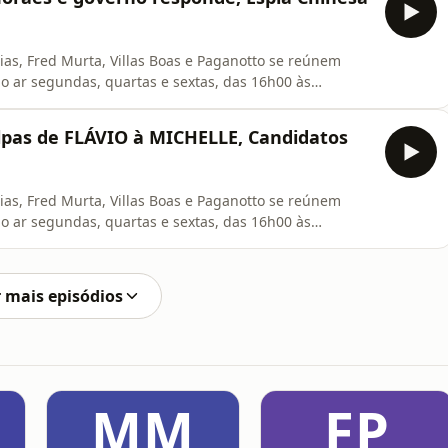
URA PRE
eias, Fred Murta, Villas Boas e Paganotto se reúnem
o ar segundas, quartas e sextas, das 16h00 às
OOORAAA. VEM COM A GENTE E INTERAJA NESSA
NSCREVA-SE NO NOSSO NOVO CANAL: @falaglaubernews
lpas de FLÁVIO à MICHELLE, Candidatos
RES: 🥇ASSINATU
eias, Fred Murta, Villas Boas e Paganotto se reúnem
o ar segundas, quartas e sextas, das 16h00 às
OOORAAA. VEM COM A GENTE E INTERAJA NESSA
INSCREVA-SE NO NOSSO NOVO CANAL: @falaglaubernews
RES: 🥇ASSINA
 mais episódios
MM
FP