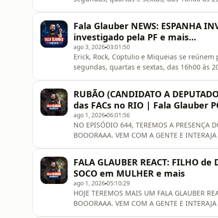
VEM COM A GENTE E INTERAJA NESSA TRANSM
NOSSO NOVO CANAL: @falaglaubernews C
Fala Glauber NEWS: ESPANHA IN
ENCONTRE O CONCURSO MAIS PRÓXIMO DE
investigado pela PF e mais...
ago 3, 2026
03:01:50
Erick, Rock, Coptulio e Miqueias se reúnem
segundas, quartas e sextas, das 16h00 à
VEM COM A GENTE E INTERAJA NESSA TRANSM
NOSSO NOVO CANAL: @falaglaubernews C
RUBÃO (CANDIDATO A DEPUTADO 
ENCONTRE O CONCURSO MAIS PRÓXIMO DE
das FACs no RIO | Fala Glauber 
ago 1, 2026
06:01:56
NO EPISÓDIO 644, TEREMOS A PRESENÇA 
BOOORAAA. VEM COM A GENTE E INTERAJA NE
INSCREVA-SE EM @falaglaubernews CONH
O CONCURSO MAIS PRÓXIMO DE VOCÊ COM O 
FALA GLAUBER REACT: FILHO de D
----------------------------------------------------
SOCO em MULHER e mais
ago 1, 2026
05:10:29
HOJE TEREMOS MAIS UM FALA GLAUBER REA
BOOORAAA. VEM COM A GENTE E INTERAJA NESS
------------------------------------------------Pré