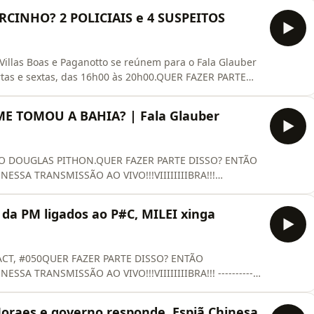
-----------------------------------------------CONHEÇA MAIS
RCINHO? 2 POLICIAIS e 4 SUSPEITOS
URA PRE
, Villas Boas e Paganotto se reúnem para o Fala Glauber
tas e sextas, das 16h00 às 20h00.QUER FAZER PARTE
TE E INTERAJA NESSA TRANSMISSÃO AO
OSSO NOVO CANAL: @falaglaubernews CONHEÇA MAIS
E TOMOU A BAHIA? | Fala Glauber
TURA PREMIUM DO EST
O DOUGLAS PITHON.QUER FAZER PARTE DISSO? ENTÃO
SSA TRANSMISSÃO AO VIVO!!!VIIIIIIIIBRA!!!
EÇA MAIS DOS NOSSOS PATROCINADORES: 🥇ESTUDE
----------
a PM ligados ao P#C, MILEI xinga
auber e
CT, #050QUER FAZER PARTE DISSO? ENTÃO
A TRANSMISSÃO AO VIVO!!!VIIIIIIIIBRA!!! ------------
-venda do Livro Fala Glauber!
-----------------------------------------------CONHEÇA MAIS
Moraes e governo responde, Espiã Chinesa