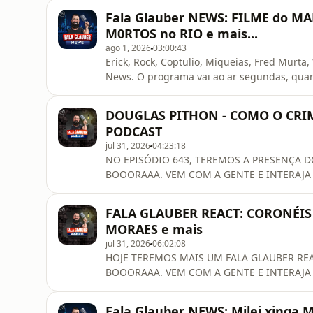
https://www.livrofalaglauber.com.br/-------------
Fala Glauber NEWS: FILME do MA
DOS NOSSOS PATROCINADORES: 🥇ASSINAT
M0RTOS no RIO e mais...
ago 1, 2026
03:00:43
Erick, Rock, Coptulio, Miqueias, Fred Murta
News. O programa vai ao ar segundas, quar
DISSO? ENTÃO BOOORAAA. VEM COM A GEN
VIVO!!!VIIIIIIIIBRA!!! INSCREVA-SE NO N
DOUGLAS PITHON - COMO O CRIM
DOS NOSSOS PATROCINADORES: 🥇ASSINA
PODCAST
jul 31, 2026
04:23:18
NO EPISÓDIO 643, TEREMOS A PRESENÇA D
BOOORAAA. VEM COM A GENTE E INTERAJA NE
INSCREVA-SE EM @falaglaubernews CONH
COM O MATERIAL QUE MAIS APROVA NO BRASIL → https://estr.at/4ere7Ld-------------------------
FALA GLAUBER REACT: CORONÉIS d
-------------------------🚩 Acompanhe o Fala Gl
MORAES e mais
jul 31, 2026
06:02:08
HOJE TEREMOS MAIS UM FALA GLAUBER REA
BOOORAAA. VEM COM A GENTE E INTERAJA NESS
------------------------------------------------Pré
https://www.livrofalaglauber.com.br/-------------
Fala Glauber NEWS: Milei xinga 