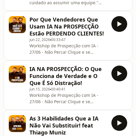
cuidado ao assumir uma equipe."
de 20 vendedores que não bate
(Rodrigo Bertoncini, Vice-Presidente
meta... qual seria sua primeira
de Vendas, Pepsico)Muitos gestores
decisão?Contr
Por Que Vendedores Que
de vendas acreditam que liderança é
Usam IA Na PROSPECÇÃO
acompanhar indicadores, cobrar
Estão PERDENDO CLIENTES!
metas e pressionar por
jun 22, 2026
00:33:47
resultados. Mas a verdade é que os
Workshop de Prospecção com IA -
melhores líderes são lembrados por
27/06 - Não Perca! Clique e se
algo muito maior: eles transformam
inscreva:
pessoas.Neste episódio, falamos
⁠https://supervendedores.com.br/workshop-
sobre confiança, desenvolvimento,
IA NA PROSPECÇÃO: O Que
prospeccao-com-ia-podcast/ Você está
auto
Funciona de Verdade e O
usando IA para vender mais... ou para
Que É Só Distração!
afastar clientes?Neste episódio do
jun 15, 2026
00:40:41
Papo de Vendedor, Leandro Munhoz e
Workshop de Prospecção com IA -
Daniel Mestre revelam os erros que
27/06 - Não Perca! Clique e se
estão fazendo muitos vendedores
inscreva:
perderem oportunidades mesmo
https://supervendedores.com.br/workshop-
usando Inteligência Artificial.Você vai
As 3 Habilidades Que a IA
prospeccao-com-ia-podcast/Você
desco
Não Vai Substituir! feat
sente que está PROSPECTANDO cada
Thiago Muniz
vez mais, mas gerando cada vez