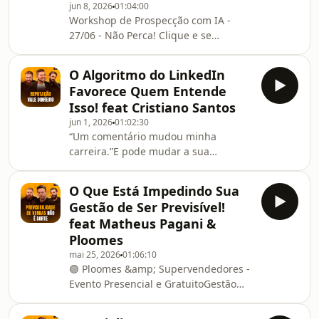
jun 8, 2026
01:04:00
menos respostas?Enquanto muitos
Workshop de Prospecção com IA -
VENDEDORES acreditam que a IA vai
27/06 - Não Perca! Clique e se
resolver seus problemas de vendas, a
inscreva:
verdade é que ela também está
https://supervendedores.com.br/workshop-
enchendo a caixa de entrada dos seus
O Algoritmo do LinkedIn
prospeccao-com-ia-podcast/Por que
clientes com mensagens
Favorece Quem Entende
alguém que já fez dezenas de cursos
Isso! feat Cristiano Santos
continua cometendo os mesmos erros
jun 1, 2026
01:02:30
nas reuniões?Por que vendedores
“Um comentário mudou minha
experientes sabem exatamente o que
carreira.”E pode mudar a sua
deveriam fazer, mas na hora da
também.Todo mundo reclama que o
conversa com o cliente acabam
LinkedIn ficou frio, automático e
voltando para o piloto automático?E
O Que Está Impedindo Sua
superficial.Mas foi justamente nesse
mais importante: a
Gestão de Ser Previsível!
cenário que uma simples mensagem
feat Matheus Pagani &
virou contrato, palestra e
Ploomes
oportunidade de negócio. Enquanto
mai 25, 2026
01:06:10
muita gente usa o LinkedIn só para
🟣 Ploomes &amp; Supervendedores -
mandar mensagem genérica e tentar
Evento Presencial e GratuitoGestão
vender no primeiro contato, os
com IA -
vendedores que mais fecham
https://bit.ly/ploomeetingsSV“A
negócios entenderam