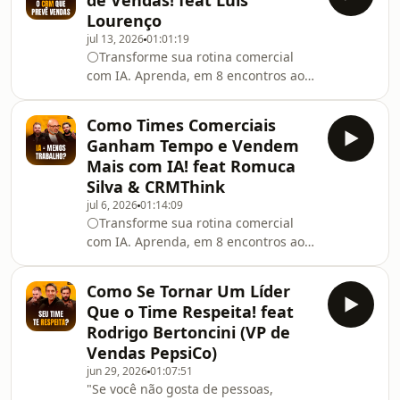
de Vendas! feat Luís
problema não seja o cliente. Talvez
Lourenço
seja a sua abordagem.Neste episódio
jul 13, 2026
01:01:19
você vai descobrir por que algumas
⚪Transforme sua rotina comercial
mensagens são ignoradas enquanto
com IA. Aprenda, em 8 encontros ao
outras geram conversas e
vivo, como automatizar a prospecção,
vendas. Aperte o play.No episódio de
preparar reuniões, negociar melhor e
hoje, Leandro Munhoz (@le_munhoz)
Como Times Comerciais
fechar mais vendas.👉 Clique no link
e Daniel Mestre (@danielr
Ganham Tempo e Vendem
e conheça o programa O Vendedor do
Mais com IA! feat Romuca
Futuro:
Silva & CRMThink
https://supervendedores.com.br/programa-
jul 6, 2026
01:14:09
de-ia-vendedor-do-futuro-ig🚨 Seu
⚪Transforme sua rotina comercial
CRM ainda serve para registrar
com IA. Aprenda, em 8 encontros ao
vendas... ou já ajuda sua equipe a
vivo, como automatizar a prospecção,
vender melhor?A maioria dos
preparar reuniões, negociar melhor e
gestores ain
Como Se Tornar Um Líder
fechar mais vendas. 👉 Clique no link
Que o Time Respeita! feat
e conheça o programa O Vendedor do
Rodrigo Bertoncini (VP de
Futuro:
Vendas PepsiCo)
https://supervendedores.com.br/programa-
jun 29, 2026
01:07:51
de-ia-vendedor-do-futuro-igSe
"Se você não gosta de pessoas,
amanhã você assumisse uma equipe