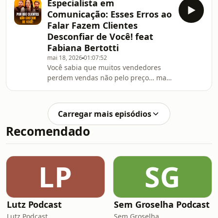
Especialista em
maioria das empresas não sofre por
Comunicação: Esses Erros ao
falta de vendas. Sofre por falta de
Falar Fazem Clientes
previsibilidade.”Muitos gestores
Desconfiar de Você! feat
confundem quantidade de
Fabiana Bertotti
oportunidades com controle da
operação. Mas previsibilidade de
mai 18, 2026
01:07:52
Você sabia que muitos vendedores
verdade exige processo, cultura,
perdem vendas não pelo preço… mas
tecnologia e acompanhamento diário
pela forma como falam? 👀Neste
da máquina comercial.📌 Empresas
episódio, Fabiana Bertotti explica
como pequenos erros de
Carregar mais episódios
comunicação criam barreiras
Recomendado
invisíveis durante uma negociação —
e por que alguns clientes
simplesmente “desconectam” da
conversa.Você vai entender:🧠 Por que
LP
SG
o cérebro rejeita comunicações
complicadas🗣️ O erro de usar termos
técnicos demais🤝 Como
Lutz Podcast
Sem Groselha Podcast
Lutz Podcast
Sem Groselha