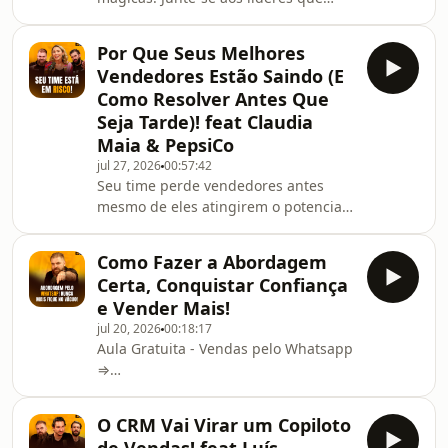
transformam dados em receita e
garanta seu ingresso para o RevOps
Por Que Seus Melhores
Summit 2026 com 50% OFF! (Até 15 de
Vendedores Estão Saindo (E
agosto)Clique no LINK: ⁠Quero 50% no
Como Resolver Antes Que
RevOps SummitSua empresa está
Seja Tarde)! feat Claudia
crescendo… mas marketing, vendas e
Maia & PepsiCo
pós-venda parecem jogar em times
diferentes?Essa é uma das dores mais
jul 27, 2026
00:57:42
Seu time perde vendedores antes
comuns (e caras) para
mesmo de eles atingirem o potencial
gestores.Enquanto o marketing
máximo?Você contrata um bom
comemora
vendedor, investe tempo no processo
Como Fazer a Abordagem
seletivo... e, poucos meses depois, ele
Certa, Conquistar Confiança
pede demissão. A maioria dos
e Vender Mais!
gestores acredita que perdeu um
jul 20, 2026
00:18:17
vendedor por salário. Mas, na prática,
Aula Gratuita - Vendas pelo Whatsapp
muitos saem por outro motivo: falta
⇒
de liderança, integração e
https://bit.ly/AulaVendasnoWhatsAppVocê
desenvolvimento.O problema pode
manda mensagens no WhatsApp e
não estar na contratação.Descubra
O CRM Vai Virar um Copiloto
recebe... silêncio? 👀Talvez o