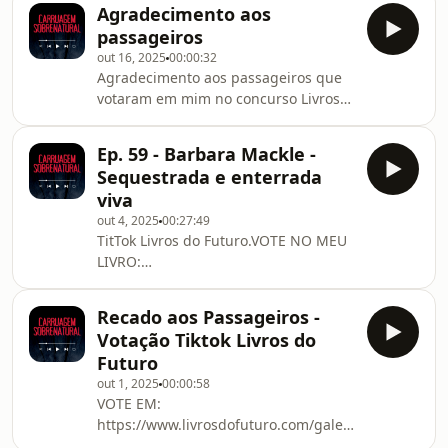
fantasmas. Agora em vídeo!
crenças de vampirismo que
Agradecimento aos
passageiros
out 16, 2025
00:00:32
Agradecimento aos passageiros que
votaram em mim no concurso Livros
do Futuro do Tiktok. Passei para a
próxima fase. Soy finalista, baby! (leia
Ep. 59 - Barbara Mackle -
com a voz do Schwarzenegger em O
Sequestrada e enterrada
Exterminador do
viva
Futuro)#livrosdofuturo
out 4, 2025
00:27:49
TitTok Livros do Futuro.VOTE NO MEU
LIVRO:
⁠https://www.livrosdofuturo.com/galeria/suspense/li
arvore-dos-pressagios/1760🐎 Em
Recado aos Passageiros -
1968 uma jovem de família rica foi
Votação Tiktok Livros do
sequestrada e passou pelas piores 83
Futuro
horas de sua vida. Barbara Mackle foi
out 1, 2025
00:00:58
enterrada viva. Prepare-se para uma
VOTE EM:
viagem assustadora e sufocante. 📚
https://www.livrosdofuturo.com/galeria/suspense/liv
Conheça meus livros na Amazon:
arvore-dos-pressagios/1760