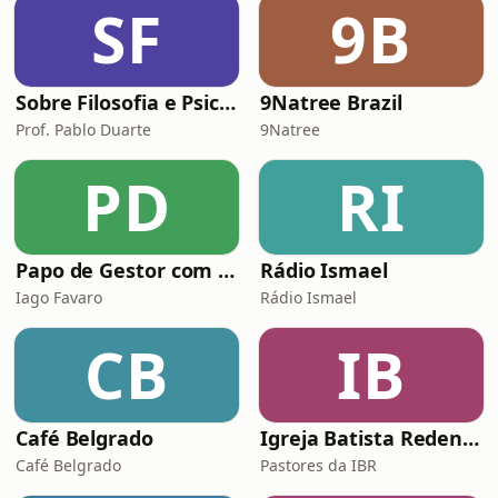
SF
9B
fenômenos do cinema. Um episódio
essencial para quem
Sobre Filosofia e Psicanálise
9Natree Brazil
Prof. Pablo Duarte
9Natree
PD
RI
Papo de Gestor com Iago Favaro | Liderança, Vendas & Audiobooks
Rádio Ismael
Iago Favaro
Rádio Ismael
CB
IB
Café Belgrado
Igreja Batista Redenção
Café Belgrado
Pastores da IBR