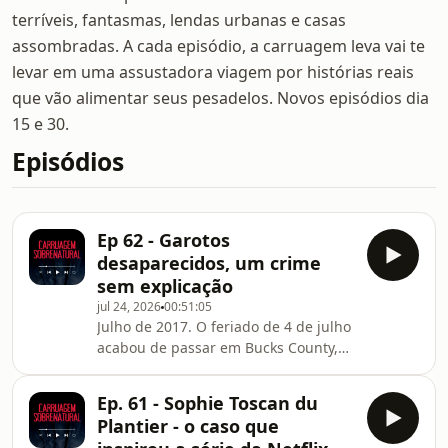
terríveis, fantasmas, lendas urbanas e casas
assombradas. A cada episódio, a carruagem leva vai te
levar em uma assustadora viagem por histórias reais
que vão alimentar seus pesadelos. Novos episódios dia
15 e 30.
Episódios
Ep 62 - Garotos
desaparecidos, um crime
sem explicação
jul 24, 2026
00:51:05
Julho de 2017. O feriado de 4 de julho
acabou de passar em Bucks County,
Pensilvânia. Quatro rapazes saem de
casa em dias diferentes, com planos
Ep. 61 - Sophie Toscan du
simples para uma noite comum de
Plantier - o caso que
verão. Nenhum deles volta.O que