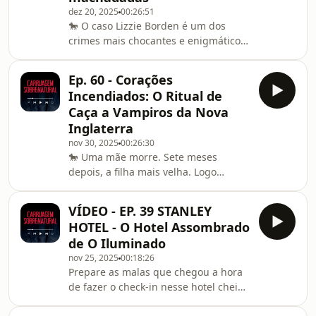
Movimen
dez 20, 2025
00:26:51
que matou quase 200 pessoas. A
🐎 O caso Lizzie Borden é um dos
Carruagem Sobrenatural dessa
crimes mais chocantes e enigmáticos
semana te leva a uma viagem para
dos EUA.Um casal morto a
conhecer O Crime do Poço e deixa o
machadadas é encontrado em casa.
questionamento: seria aquele
Ep. 60 - Corações
Examinando as evidências, a polícia
Incendiados: O Ritual de
logo encontra a principal suspeita:
Caça a Vampiros da Nova
Lizzie Borden, a filha do casal. Mas as
Inglaterra
contradições, os testemunhos
nov 30, 2025
00:26:30
inquietantes e as falhas da
🐎 Uma mãe morre. Sete meses
investigação transformaram esse
depois, a filha mais velha. Logo
crime real em uma trama intrincada
depois, o filho adoece gravemente. E
que deixa uma pergunta nunca
então a filha mais nova também
respondid
VÍDEO - EP. 39 STANLEY
morre. Para os vizinhos, estava claro:
HOTEL - O Hotel Assombrado
alguém dessa família estava voltando
de O Iluminado
do túmulo para sugar a vida dos
nov 25, 2025
00:18:26
vivos.Neste episódio da Carruagem
Prepare as malas que chegou a hora
Sobrenatural, vamos desembarcar
de fazer o check-in nesse hotel cheio
diretamente na Nova Inglaterra dos
de curiosidades e histórias de
séculos XVIII e XIX para conhecer as