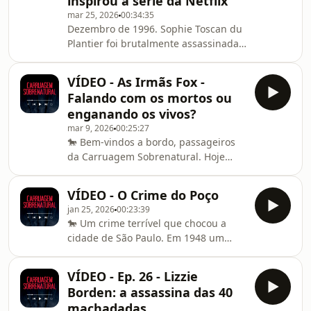
inspirou a série da Netflix
conecta os desaparecimentos de Jimi
mar 25, 2026
00:34:35
Patrick, Dean Finocchiaro, Tom Meo e
Dezembro de 1996. Sophie Toscan du
Mark Sturgis? Uma fazenda de 90
Plantier foi brutalmente assassinada
acres. Um único suspeito. E um crime
a poucos metros da entrada de sua
sem motivo.
casa de férias em um vilarejo pacato
VÍDEO - As Irmãs Fox -
na Irlanda. 🔍 NESTE EPISÓDIO VOCÊ
Falando com os mortos ou
VAI DESCOBRIR: - Como aquele
enganando os vivos?
refúgio de paz se tornou o cenário do
mar 9, 2026
00:25:27
piorpesadelo de Sophie- As
🐎 Bem-vindos a bordo, passageiros
premonições arrepiantes que
da Carruagem Sobrenatural. Hoje
cercaram seus últimos dias - As falhas
faremos uma viagem ao sombrio
catastróficas da investigação policial
Século XIX para conhecer as Irmãs
irlandesa- Como o jorn
VÍDEO - O Crime do Poço
Fox. Maggie, Kate e Leah Fox se
jan 25, 2026
00:23:39
tornaram mundialmente famosas por
🐎 Um crime terrível que chocou a
sua habilidade de se comunicar com
cidade de São Paulo. Em 1948 um
os espíritos. Ao longo dos anos elas
homem construiu um poço no quintal
atraíram multidões para ouvir as
de sua casa com intenções pra lá de
mensagens que traziam do mundo
VÍDEO - Ep. 26 - Lizzie
sinistras. No mesmo local, anos mais
dos mortos e desempenharam um
Borden: a assassina das 40
tarde seria construído o Edifício
papel fundamental na gênese do
machadadas
Joelma, famoso pelo trágico incêndio