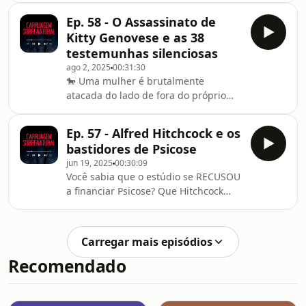
⁠⁠https://amzn.to/3HyUWyE⁠⁠SIGA A
CARRUAGEM📸 Instagram Car
Ep. 58 - O Assassinato de
Kitty Genovese e as 38
testemunhas silenciosas
ago 2, 2025
00:31:30
🐎 Uma mulher é brutalmente
atacada do lado de fora do próprio
prédio. Mais de trinta vizinhos teriam
testemunhado o crime de suas
Ep. 57 - Alfred Hitchcock e os
janelas. Mas ninguém fez nada.Neste
bastidores de Psicose
episódio da Carruagem Sobrenatural,
jun 19, 2025
00:30:09
vamos conhecer o assassinato de Kitty
Você sabia que o estúdio se RECUSOU
Genovese, um caso que ficou marcado
a financiar Psicose? Que Hitchcock
não apenas pela brutalidade do
comprou TODOS os livros das livrarias
crime, mas por uma narrativa
para manter o final em segredo? E
amplamente divulgada pela mídia: a
que o som das facadas foi criado
de que 38 vizinhos ouviram os
Carregar mais episódios
com... melões? Embarque numa
Recomendado
viagem aos bastidores do filme mais
icônico de Alfred Hitchcock. Descubra
como o diretor transformou uma
história rejeitada em um dos maiores