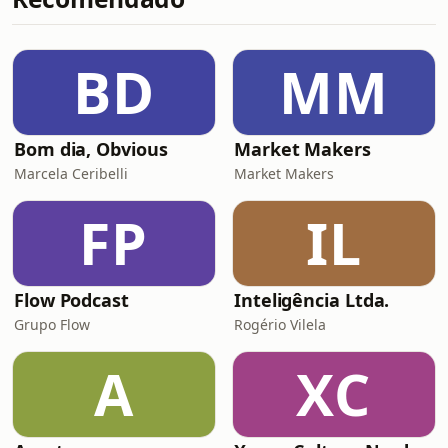
guarda no peito e uma casa que
nunca parece ficar em ordem por
muito tempo. Mas então uma filha
BD
MM
sorri. Outra chama por nós. Um
abraço pequeno encontra nosso colo.
Uma risa
Bom dia, Obvious
Market Makers
Marcela Ceribelli
Market Makers
FP
IL
Flow Podcast
Inteligência Ltda.
Grupo Flow
Rogério Vilela
A
XC