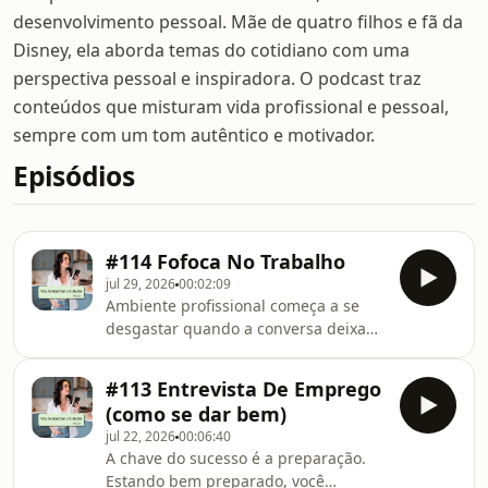
desenvolvimento pessoal. Mãe de quatro filhos e fã da
Disney, ela aborda temas do cotidiano com uma
perspectiva pessoal e inspiradora. O podcast traz
conteúdos que misturam vida profissional e pessoal,
sempre com um tom autêntico e motivador.
Episódios
#114 Fofoca No Trabalho
jul 29, 2026
00:02:09
Ambiente profissional começa a se
desgastar quando a conversa deixa
de servir à construção e passa a
alimentar ruído, insinuação e
#113 Entrevista De Emprego
julgamento pelas costas. Falar de
(como se dar bem)
alguém na ausência dessa pessoa,
jul 22, 2026
00:06:40
especialmente sobre algo que
A chave do sucesso é a preparação.
poderia ser dito com clareza e
Estando bem preparado, você