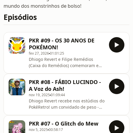
mundo dos monstrinhos de bolso!
Episódios
PKR #09 - OS 30 ANOS DE
POKÉMON!
fev 27, 2026
01:01:25
Dhiogo Revert⁠⁠ e Filipe Remédios
(Caixa do Remédios) comemoram em
mais um PokéRetro! uma data ULTRA
especial dessa franquia que move as
PKR #08 - FÁBIO LUCINDO -
nossas vidas: Exatamente no dia
A Voz do Ash!
27/02/2026, POKÉMON completa 30
nov 19, 2025
01:09:44
ANOS de existência!Qual a sua
Dhiogo Revert⁠ recebe nos estúdios do
história e em que ponto dessa
PokéRetro! um convidado de peso -
JORNADA você começou? Quais são as
nada mais, nada menos que uma das
suas expectativas para o Pokémon
figuras mais importantes no mundo
Presents e os anúncios -
PKR #07 - O Glitch do Mew
Pokémon: Fábio Lucindo, eterno
NOSTÁLGICOS OU NÃO - que possam
nov 5, 2025
00:58:17
dublador do Ash Ketchum,