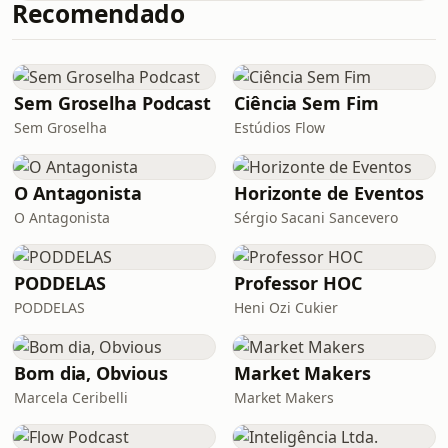
Recomendado
cheio de humor, entretenimento, e
muita NOSTALGIA! Nesse episódio,
@DhiogoRevert fala sobre a Nostalgia
Pokémon que foi vivenciada pela
Pokémania nos anos 90/00. Você é
Sem Groselha Podcast
Ciência Sem Fim
dessa época? Lembre-se: Temos que
Sem Groselha
Estúdios Flow
pegar TODOS!
O Antagonista
Horizonte de Eventos
O Antagonista
Sérgio Sacani Sancevero
PODDELAS
Professor HOC
PODDELAS
Heni Ozi Cukier
Bom dia, Obvious
Market Makers
Marcela Ceribelli
Market Makers