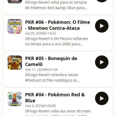
aparecer?Essas
Dhiogo Revert volta para os tempos
protagonista do anime! Com muito
de Pokémon Red &amp; Blue para
bom-humor, Fábio Lucindo fala sobre
tentar desvendar de onde BULHUFAS
sua carreira, responde aos ouvintes e
saiu a primeira pessoa que fez um
relembra todas as curiosidades de ter
PKR #06 - Pokémon: O Filme
glitch, que deveria ser SECRETO, para
dublado o pretenso Mestre Pokémon
- Mewtwo Contra-Ataca
pegar o lendário Pokémon de número
e dono do Pikachu, o rati
out 29, 2025
01:14:32
151: o Mew! Vem descobrir um
Dhiogo Revert e DH Passos voltaram
MONTE de informações novas e dar
no tempo para o ano 2000 para
risada com esse podcast engraçadão!
comemorar os 25 anos do MEGA
[LINK] Como Fazer o Glitch do
lançamento de Pokémon: O Filme -
MewQuer mandar seus cacarecos de
PKR #05 - Bonequin de
Mewtwo Contra-Ataca nos cinemas e
Pokémon pra gente? Anota o endere
Camelô
VHS! Você também se emocionou com
mar 11, 2025
00:51:44
a jornada de Ash e Pikachu para
Dhiogo Revert⁠⁠ relembra nesse
enfrentar o Pokémon mais forte de
#Podcast ULTRA nostálgico os
todos?!
bonequinhos de camelô do Pokémon!
Aqueles que eram vendidos aos
PKR #04 - Pokémon Red &
montes em lojinhas, banquinhas e
Blue
qualquer lugar que adoraria abrigar
mar 4, 2025
01:09:09
os brinquedos advindos diretamente
Dhiogo Revert⁠ volta aos anos 90 (mais
do Paraguai. Você teve algum