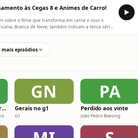
lendária que sai da aposentadoria pra buscar justiça
samento às Cegas 8 e Animes de Carro!
m sobre o filme que transforma em carne e osso o
ricana, Branca de Neve; também indicam a tensa série
eais; Fane, imagino eu, fala tudo sobre a oitava
e uma Rodada Relâmpago divertida com Animes de
 mais episódios
GN
PA
Vida Nova Jd São Francisco
Gerais no g1
Perdido aos vinte
co
G1
João Pedro Boesing
MI
S