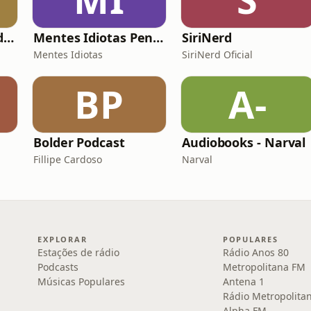
Tao Te Ching: Nos dias de hoje
Mentes Idiotas Pensam Igual
SiriNerd
Mentes Idiotas
SiriNerd Oficial
BP
A-
Bolder Podcast
Audiobooks - Narval
Fillipe Cardoso
Narval
EXPLORAR
POPULARES
Estações de rádio
Rádio Anos 80
Podcasts
Metropolitana FM
Músicas Populares
Antena 1
Rádio Metropolita
Alpha FM