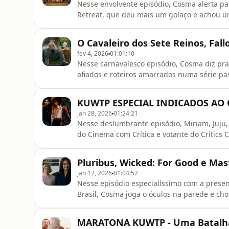
Nesse envolvente episódio, Cosma alerta p
Retreat, que deu mais um golaço e achou 
Industry, com o Jon Snow Kit Harington, on
capar de um banco de investimentos em Lond
O Cavaleiro dos Sete Reinos, Fall
sobre filmes do Hallmark Channel, e
fev 4, 2026
01:01:10
Nesse carnavalesco episódio, Cosma diz pr
afiados e roteiros amarrados numa série p
mostrando os Sete Reinos do POV dos plebeus
enredo da série, e o Crime da Praia dos Os
KUWTP ESPECIAL INDICADOS AO O
aconteceu. Bora ouvir!
jan 28, 2026
01:24:21
Nesse deslumbrante episódio, Miriam, Juju
do Cinema com Crítica e votante do Critics 
indicados do Oscar repleto de gems como P
Supreme, Hamnet, e Uma Batalha Após a Ou
Pluribus, Wicked: For Good e Mas
jan 17, 2026
01:04:52
Nesse episódio especialíssimo com a prese
Brasil, Cosma joga o óculos na parede e c
assistirem a excelente Pluribus, do lendári
inigualável em musicais pra dar um panora
MARATONA KUWTP - Uma Batalha A
forte opinião sobre a fra