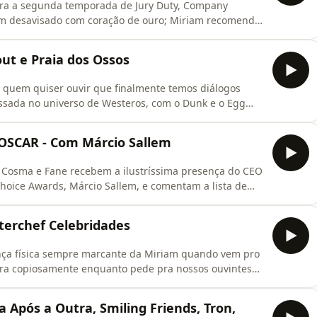
ara a segunda temporada de Jury Duty, Company
um desavisado com coração de ouro; Miriam recomenda
de um grupo de jovens navega o universo pega pra
res; Juju fala de Younger, com Hilary Duff;Fane fala
out e Praia dos Ossos
a quem quiser ouvir que finalmente temos diálogos
assada no universo de Westeros, com o Dunk e o Egg
; Fane indica Fallout e diz que tá curtindo o samba-
sos é reconstruído num podcast que vai a fundo no que
SCAR - Com Márcio Sallem
, Cosma e Fane recebem a ilustríssima presença do CEO
Choice Awards, Márcio Sallem, e comentam a lista de
ecadores, O Agente Secreto, Sonhos de Trem, Marty
tra. Vem ouvir!
terchef Celebridades
nça física sempre marcante da Miriam quando vem pro
hora copiosamente enquanto pede pra nossos ouvintes
o Vince Gilligan; Miriam Spritzer usa seu conhecimento
ma caloroso sobre Wicked: For Good, e Fane dá sua
pós a Outra, Smiling Friends, Tron,