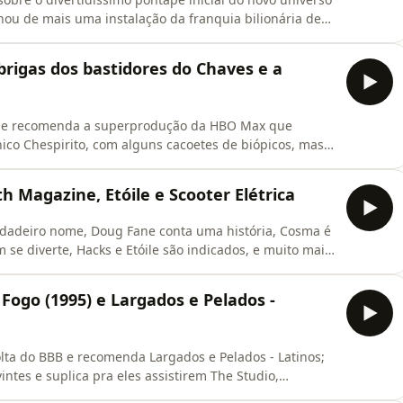
hou de mais uma instalação da franquia bilionária de
hansson e o Mahershala Ali. Ju comenta sobre
mas que se passa na Escócia. Isso e muito mais, bora
brigas dos bastidores do Chaves e a
a e recomenda a superprodução da HBO Max que
ônico Chespirito, com alguns cacoetes de biópicos, mas
nizando sem medo certos personagens da vida real. A
nas! Vem ouvir!
h Magazine, Etóile e Scooter Elétrica
verdadeiro nome, Doug Fane conta uma história, Cosma é
 se diverte, Hacks e Etóile são indicados, e muito mais!
Fogo (1995) e Largados e Pelados -
lta do BBB e recomenda Largados e Pelados - Latinos;
ntes e suplica pra eles assistirem The Studio,
iza os bastidores de Hollywood de forma estupenda;