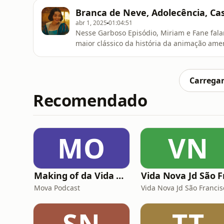
Miriam elogia Matlock, sobre uma advogada 
Branca de Neve, Adolecência, Ca
depois que sua filha morre
abr 1, 2025
01:04:51
Nesse Garboso Episódio, Miriam e Fane fala
maior clássico da história da animação ame
da Netflix, Adolescência, baseada em fatos r
temporada de Casamento às Cegas e propõ
Carro, e muito mais! Vem ouvir!
Carregar
Recomendado
MO
VN
Making of da Vida Alheia - Mova
Mova Podcast
Vida Nova Jd São Francis
SN
TT