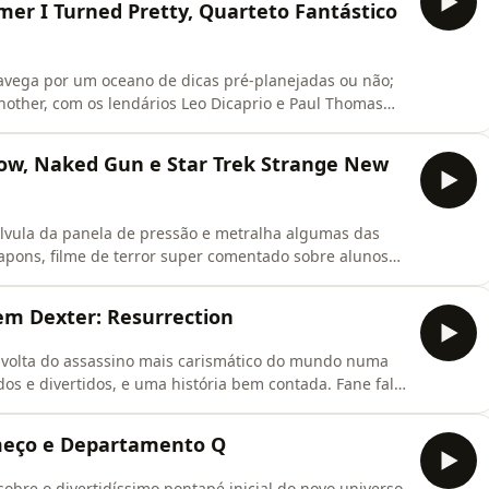
mer I Turned Pretty, Quarteto Fantástico
avega por um oceano de dicas pré-planejadas ou não;
nother, com os lendários Leo Dicaprio e Paul Thomas
lembra que é essencial assistirmos Smiling Friends, a
os de mais um fraco Tron, do Monster falando do OG
ow, Naked Gun e Star Trek Strange New
lvula da panela de pressão e metralha algumas das
apons, filme de terror super comentado sobre alunos
steriosamente, Corra que a Polícia Vem Aí, reboot
o clássico, dessa vez com Liam Neeson e Pamela
em Dexter: Resurrection
 volta do assassino mais carismático do mundo numa
os e divertidos, e uma história bem contada. Fane fala
olfe com Owen Wilson, e muito mais! Vem ouvir!
meço e Departamento Q
bre o divertidíssimo pontapé inicial do novo universo