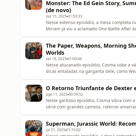
Monster: The Ed Gein Story, Sum
(de novo)
out 15, 2025
01:53:33
Nesse extenso episódio, a mesa completa n
Miriam já viu o aclamado One Battle After A
Anderson, mais um elenco estelar; Cosma re
melhor animação atualmente. Também falam
The Paper, Weapons, Morning Sh
serial killer, que inspir
Worlds
set 19, 2025
01:00:49
Nesse atucanado episódio, Cosma sobe a vá
dicas entaladas na garganta dele, como We
que saem correndo de casa de madrugada mi
com bastante densidade de piadas que nem 
O Retorno Triunfante de Dexter 
Anderson, e, claro, a série que se pa
ago 11, 2025
00:59:52
Neste garboso episódio, Cosma vibra com a
série com grandes cameos, roteiros amarrad
de Stick, uma comédia da Apple TV+ sobre g
Superman, Jurassic World: Reco
jul 21, 2025
01:15:02
Nesse amarrado episódio, a mesa comenta so