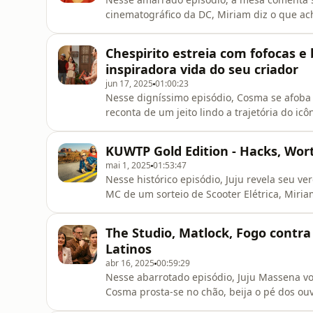
cinematográfico da DC, Miriam diz o que ac
Jurrassic Park, dessa vez com a Scarlett Jo
Departamento Q, uma espécie de Cold Case 
Chespirito estreia com fofocas e 
ouvir!
inspiradora vida do seu criador
jun 17, 2025
01:00:23
Nesse digníssimo episódio, Cosma se afob
reconta de um jeito lindo a trajetória do ic
com alma e bastante badado, inclusive vila
Miriam falou de Materialists e o Fane de No
KUWTP Gold Edition - Hacks, Wort
mai 1, 2025
01:53:47
Nesse histórico episódio, Juju revela seu 
MC de um sorteio de Scooter Elétrica, Miriam
Vem ouvir!
The Studio, Matlock, Fogo contra 
Latinos
abr 16, 2025
00:59:29
Nesse abarrotado episódio, Juju Massena vo
Cosma prosta-se no chão, beija o pé dos ouvi
produção impecável da Apple TV+ que satir