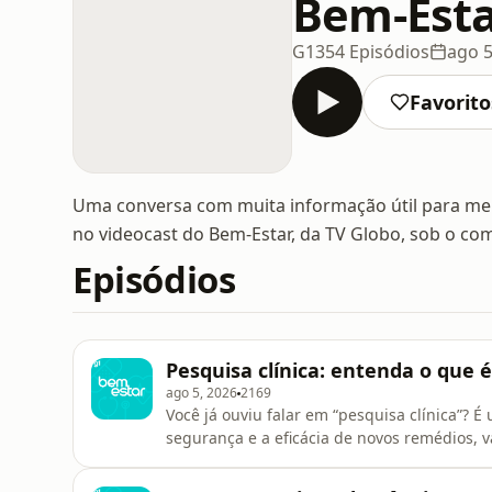
Bem-Est
G1
354 Episódios
ago 5
Favorito
Uma conversa com muita informação útil para melh
no videocast do Bem-Estar, da TV Globo, sob o co
Episódios
Pesquisa clínica: entenda o que 
ago 5, 2026
2169
Você já ouviu falar em “pesquisa clínica”? 
segurança e a eficácia de novos remédios, 
características que nos tornam um país muit
nossa miscigenação, da diversidade da nos