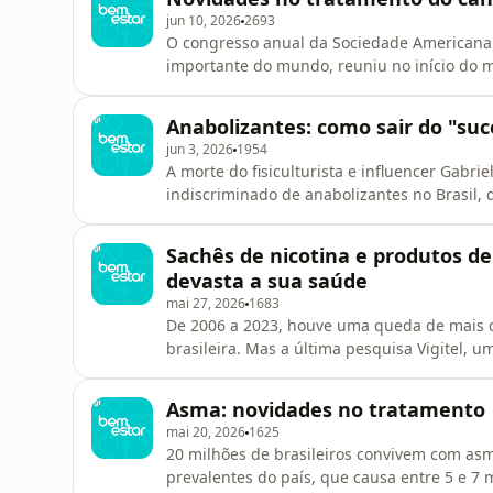
ser feita ainda na mat
jun 10, 2026
2693
O congresso anual da Sociedade Americana 
importante do mundo, reuniu no início do m
discutir estudos que transformam a prevenç
auditório lotado aplaudindo de pé o resul
Anabolizantes: como sair do "su
sobrevida dos pacientes com c
jun 3, 2026
1954
A morte do fisiculturista e influencer Gabr
indiscriminado de anabolizantes no Brasil
uma doença do coração, que pode ser agrav
entrevistas, Gabriel chegou a admitir o uso
Sachês de nicotina e produtos d
que ele recebia as injeções ao vivo. Com
devasta a sua saúde
mai 27, 2026
1683
De 2006 a 2023, houve uma queda de mais 
brasileira. Mas a última pesquisa Vigitel, 
aumento pequeno. Depois de décadas de qued
pouco. Dados da pesquisa Vigitel, do Minist
Asma: novidades no tratamento
proteção para doenças crônic
mai 20, 2026
1625
20 milhões de brasileiros convivem com asm
prevalentes do país, que causa entre 5 e 7 