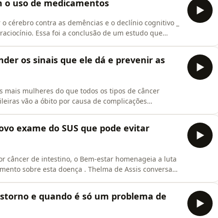
m o uso de medicamentos
o cérebro contra as demências e o declínio cognitivo _
 raciocínio. Essa foi a conclusão de um estudo que
 77 anos durante dois anos em 11 países da América
mprovou que a adoção de um programa de hábitos
er os sinais que ele dá e prevenir as
 mais mulheres do que todos os tipos de câncer
ileiras vão a óbito por causa de complicações
 as mulheres têm mais medo do câncer do que das
rio dos homens, as mulheres menosprezam os próprios
novo exame do SUS que pode evitar
or câncer de intestino, o Bem-estar homenageia a luta
imento sobre esta doença . Thelma de Assis conversa
er, Roberto Gil, sobre prevenção da doença e os
 encontrar casos antes que se tornem graves.
nstorno e quando é só um problema de