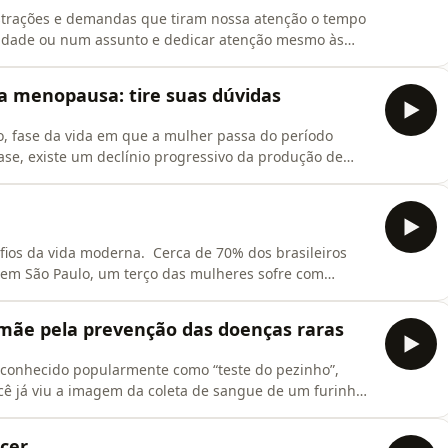
trações e demandas que tiram nossa atenção o tempo
tividade ou num assunto e dedicar atenção mesmo às
inda mais desafiador para quem tem TDAH, o transtorno
cérebro dessas pessoas funciona de uma forma diferente
a menopausa: tire suas dúvidas
io, fase da vida em que a mulher passa do período
ase, existe um declínio progressivo da produção de
na. Eles têm papéis cruciais na saúde e no bem-estar
ie de sintomas que podem ser muito incômodos. A boa
ios da vida moderna. Cerca de 70% dos brasileiros
 em São Paulo, um terço das mulheres sofre com
xposição à luz artificial estão diretamente relacionados
ior qualidade. Como resposta a essa sociedade
 mãe pela prevenção das doenças raras
conhecido popularmente como “teste do pezinho”,
cê já viu a imagem da coleta de sangue de um furinho
eja suficiente para fechar um diagnóstico, o teste do
de dezenas de condições e doenças raras. A coleta deve
cer