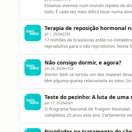
Estamos vivemos num mundo repleto de dis
todo. É cada vez mais difícil focar numa a
tarefas mais simples do dia a dia. Isto é a
do déficit de atenção e hiperatividade. O 
Terapia de reposição hormonal n
e manter o foco se tor
jul 1, 2026
2333
17 milhões de brasileiras estão no climatér
reprodutivo para o não reprodutivo. Nesta f
hormônios como o estrogênio e a progestero
das mulheres e a falta deles gera uma sér
Não consigo dormir, e agora?
notícia é que existe trat
jun 24, 2026
1528
Dormir bem se tornou um dos maiores desaf
têm alguma queixa relacionada ao sono. Só
insônia. O estresse, o excesso de telas e a e
a esse sono mais curto e fragmentado, de p
Teste do pezinho: A luta de uma
hiperestimulada e dependente d
jun 17, 2026
2601
O Programa Nacional de Triagem Neonatal, 
completou 25 anos este ano. Certamente vo
feito no calcanhar do bebê. Ainda que não s
pezinho é essencial para indicar suspeitas 
Novidades no tratamento do cân