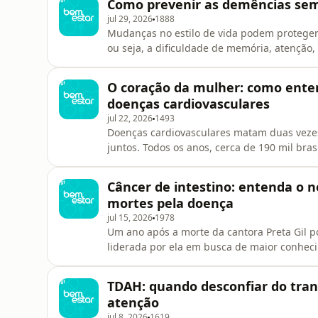
Como prevenir as demências se
centros de excelência
jul 29, 2026
1888
Mudanças no estilo de vida podem proteger 
ou seja, a dificuldade de memória, atenção,
acompanhou 1.065 participantes entre 60 e
Latina, incluindo o Brasil. O resultado co
O coração da mulher: como entend
saudáveis melhorou em 55% o
doenças cardiovasculares
jul 22, 2026
1493
Doenças cardiovasculares matam duas vezes
juntos. Todos os anos, cerca de 190 mil bras
cardíacas. Apesar disso, tradicionalmente
doenças do coração. Além disso, ao contrá
Câncer de intestino: entenda o 
sintomas. E quando vão procurar atendime
mortes pela doença
jul 15, 2026
1978
Um ano após a morte da cantora Preta Gil p
liderada por ela em busca de maior conhec
com o diretor do Instituto Nacional do Cânc
detalhes do novo exame do SUS que ajuda a
TDAH: quando desconfiar do tra
atenção
jul 8, 2026
1619