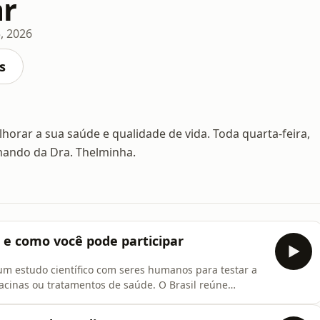
ar
, 2026
s
orar a sua saúde e qualidade de vida. Toda quarta-feira,
mando da Dra. Thelminha.
é e como você pode participar
É um estudo científico com seres humanos para testar a
vacinas ou tratamentos de saúde. O Brasil reúne
o atrativo para a realização de pesquisas por causa da
sa população. Além disso, contamos com importantes