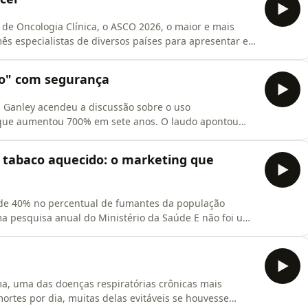
de Oncologia Clínica, o ASCO 2026, o maior e mais
ês especialistas de diversos países para apresentar e
ão, o diagnóstico e o tratamento do câncer. A cena do
tado do estudo com um medicamento que dobrou a
co" com segurança
iel Ganley acendeu a discussão sobre o uso
, que aumentou 700% em sete anos. O laudo apontou
ada pelo uso de anabolizantes. Em diversas
 desse tipo de substância e foram divulgados vídeos em
e tabaco aquecido: o marketing que
de 40% no percentual de fumantes da população
uma pesquisa anual do Ministério da Saúde E não foi um
a, o tabagismo voltou a crescer no Brasil. E não foi
ério da Saúde, que monitora fatores de risco e de
a, uma das doenças respiratórias crônicas mais
mortes por dia, muitas delas evitáveis se houvesse