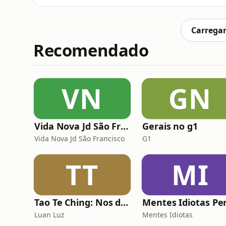
diagnóstico e acompanhamento adequados. 
tratamento da asma. As mudanças são volt
há também orientações importantes s
Carregar
Recomendado
VN
GN
Vida Nova Jd São Francisco
Gerais no g1
Vida Nova Jd São Francisco
G1
TT
MI
Tao Te Ching: Nos dias de hoje
Luan Luz
Mentes Idiotas