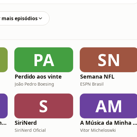
Recentemente foi divulgado um novo protocolo para o
adas principalmente para quem tem asma grave, mas
 mais episódios
PA
SN
Perdido aos vinte
Semana NFL
João Pedro Boesing
ESPN Brasil
S
AM
Mentes Idiotas Pensam Igual
SiriNerd
A Música da Minha Vida Com Renato Ga
SiriNerd Oficial
Vitor Micheloswki