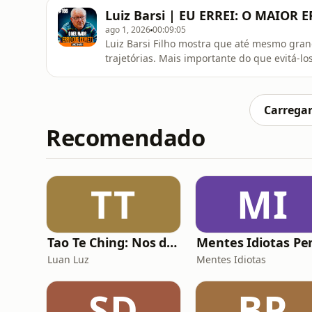
tomar decisões conscientes ao longo do tem
Luiz Barsi | EU ERREI: O MAIOR 
objetivos financeiros importante
ago 1, 2026
00:09:05
Luiz Barsi Filho mostra que até mesmo gran
trajetórias. Mais importante do que evitá-
compreender suas causas e utilizá-los com
no futuro. Neste episódio, você vai entender
longo prazo são características
Carregar
Recomendado
TT
MI
Tao Te Ching: Nos dias de hoje
Luan Luz
Mentes Idiotas
SD
BP