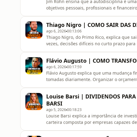
Jim Rohn ensina que a autodisciplina é uma
objetivos pessoais, profissionais e financ
defende a criação de hábitos consistentes,
difíceis. Neste episódio, você vai conhecer 
Thiago Nigro | COMO SAIR DAS 
disciplina, melhorar sua
ago 6, 2026
00:13:06
Thiago Nigro, do Primo Rico, explica que sai
vezes, decisões difíceis no curto prazo para
gastos, renegociar débitos, aumentar a r
acelerar esse processo quando aplicadas de
Flávio Augusto | COMO TRANSF
quais estratég
ago 6, 2026
00:17:59
Flávio Augusto explica que uma mudança f
tomadas diariamente. Organizar o orçamen
eliminar desperdícios e investir com regul
significativos ao longo do tempo. Neste epi
Louise Barsi | DIVIDENDOS PARA
financeira e visão de longo pr
BARSI
ago 5, 2026
00:18:23
Louise Barsi explica a importância de inves
carteira composta por empresas capazes de 
estratégia busca priorizar negócios sólido
renda ao acionista ao longo dos anos, sem 