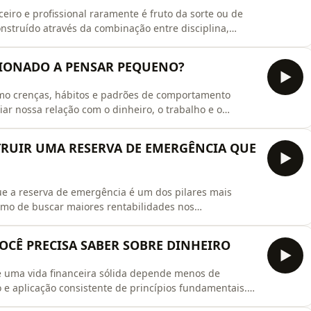
eiro e profissional raramente é fruto da sorte ou de
nstruído através da combinação entre disciplina,
soal e capacidade de gerar valor para outras pessoas.
ue desenvolver competências relevantes, administrar
ICIONADO A PENSAR PEQUENO?
mo crenças, hábitos e padrões de comportamento
ar nossa relação com o dinheiro, o trabalho e o
 a buscar apenas segurança imediata, sem desenvolver
eira, ao pensamento de longo prazo e ao crescimento
TRUIR UMA RESERVA DE EMERGÊNCIA QUE
ue a reserva de emergência é um dos pilares mais
smo de buscar maiores rentabilidades nos
nceira pode proporcionar mais segurança para
as, perda de renda ou gastos inesperados. Neste
 VOCÊ PRECISA SABER SOBRE DINHEIRO
 tamanho
e uma vida financeira sólida depende menos de
e aplicação consistente de princípios fundamentais.
abilidades valiosas, investir no próprio conhecimento e