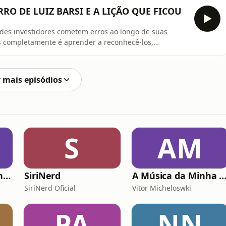
po costumam ser fatores decisivos para alcançar
ERRO DE LUIZ BARSI E A LIÇÃO QUE FICOU
des investidores cometem erros ao longo de suas
los completamente é aprender a reconhecê-los,
o fonte de aprendizado para tomar decisões melhores
 por que humildade intelectual, disciplina e visão de
 mais episódios
S
AM
Mentes Idiotas Pensam Igual
SiriNerd
A Música da Minha Vida Com Renato Ga
SiriNerd Oficial
Vitor Micheloswki
PA
NN