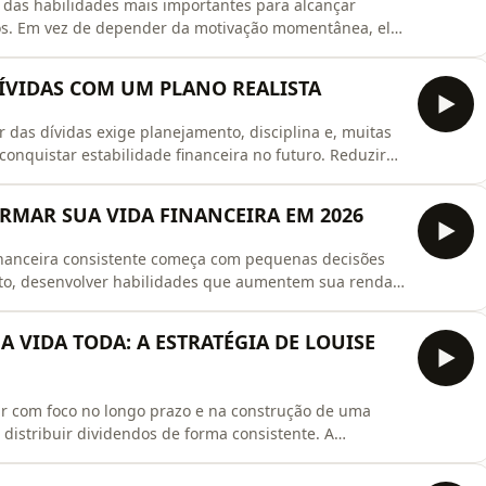
 das habilidades mais importantes para alcançar
eiros. Em vez de depender da motivação momentânea, ele
 capazes de sustentar o progresso mesmo nos dias mais
dez princípios que podem ajudar a fortalecer sua
DÍVIDAS COM UM PLANO REALISTA
r das dívidas exige planejamento, disciplina e, muitas
 conquistar estabilidade financeira no futuro. Reduzir
enda e organizar um orçamento são medidas que podem
 forma consistente. Neste episódio, você vai entender
ORMAR SUA VIDA FINANCEIRA EM 2026
inanceira consistente começa com pequenas decisões
to, desenvolver habilidades que aumentem sua renda,
aridade são atitudes que podem gerar resultados
sódio, você vai entender por que disciplina, educação
 A VIDA TODA: A ESTRATÉGIA DE LOUISE
tir com foco no longo prazo e na construção de uma
distribuir dividendos de forma consistente. A
s, com fundamentos robustos e potencial para gerar
depender de especulações de curto prazo. Neste