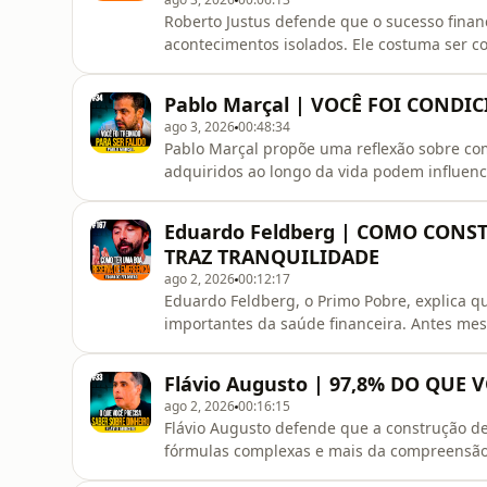
Roberto Justus defende que o sucesso financ
acontecimentos isolados. Ele costuma ser co
aprendizado contínuo, responsabilidade pes
Neste episódio, você vai compreender por q
Pablo Marçal | VOCÊ FOI COND
bem seu tempo e manter
ago 3, 2026
00:48:34
Pablo Marçal propõe uma reflexão sobre co
adquiridos ao longo da vida podem influenci
sucesso. Muitas vezes, somos incentivados
habilidades relacionadas à educação financ
Eduardo Feldberg | COMO CONS
pessoal. Neste episódio, você vai
TRAZ TRANQUILIDADE
ago 2, 2026
00:12:17
Eduardo Feldberg, o Primo Pobre, explica q
importantes da saúde financeira. Antes me
investimentos, construir uma proteção fina
enfrentar imprevistos como despesas médic
Flávio Augusto | 97,8% DO QUE
episódio, você vai entender como definir o
ago 2, 2026
00:16:15
Flávio Augusto defende que a construção d
fórmulas complexas e mais da compreensão 
Ganhar mais do que se gasta, desenvolver h