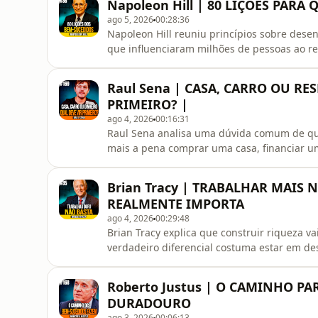
Napoleon Hill | 80 LIÇÕES PAR
episódio, você vai entender como fun
ago 5, 2026
00:28:36
Napoleon Hill reuniu princípios sobre desen
que influenciaram milhões de pessoas ao r
definir objetivos claros, cultivar disciplin
manter uma atitude voltada para o crescime
Raul Sena | CASA, CARRO OU RE
lições mais marcan
PRIMEIRO? |
ago 4, 2026
00:16:31
Raul Sena analisa uma dúvida comum de que
mais a pena comprar uma casa, financiar u
resposta depende da realidade, dos objetivo
episódio, você vai entender os prós e contr
Brian Tracy | TRABALHAR MAIS
fatores como endividamento, esta
REALMENTE IMPORTA
ago 4, 2026
00:29:48
Brian Tracy explica que construir riqueza v
verdadeiro diferencial costuma estar em des
tempo, investir no próprio conhecimento e t
você vai entender por que aumentar sua capa
Roberto Justus | O CAMINHO P
investir de forma c
DURADOURO
ago 3, 2026
00:06:13