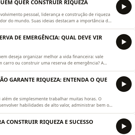
A QUEM QUER CONSTRUIR RIQUEZA
volvimento pessoal, liderança e construção de riqueza
edor do mundo. Suas ideias destacam a importância de
a, desenvolver persistência, aprender continuamente e
nto. Neste episódio, você vai conhecer algumas das
SERVA DE EMERGÊNCIA: QUAL DEVE VIR
m deseja organizar melhor a vida financeira: vale
m carro ou construir uma reserva de emergência? A
s e da situação financeira de cada pessoa. Neste
as de cada decisão, além da importância de avaliar
 NÃO GARANTE RIQUEZA: ENTENDA O QUE
ai além de simplesmente trabalhar muitas horas. O
envolver habilidades de alto valor, administrar bem o
omar decisões financeiras inteligentes. Neste episódio,
cidade de gerar valor, controlar suas finanças e
ARA CONSTRUIR RIQUEZA E SUCESSO