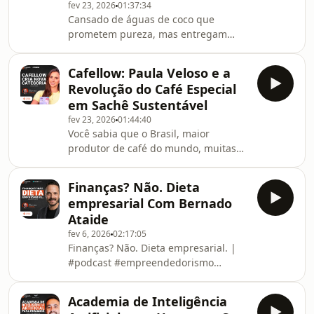
fev 23, 2026
01:37:34
hobby em operação — e descobre
Cansado de águas de coco que
que “amor pelo produto” não paga
prometem pureza, mas entregam
boleto. 🍻🎙️A história passa pela
aditivos e decepção? Prepare-se para
Barcearia (Moema): bar conceitual,
conhecer a história da LINV, a startup
sem garçom/sem
Cafellow: Paula Veloso e a
de água de coco que está, de fato,
Revolução do Café Especial
revolucionando o mercado de bebidas
em Sachê Sustentável
no Brasil. Neste episódio imperdível,
fev 23, 2026
01:44:40
desvendamos como a fundadora
Você sabia que o Brasil, maior
Bianca Coimbra identificou uma
produtor de café do mundo, muitas
lacuna gigante nas gôndolas e se
vezes consome o &#39;refugo&#39;
lançou em uma missão audaciosa:
do que é exportado? Neste episódio
oferecer uma água de coco integ
Finanças? Não. Dieta
imperdível, mergulhamos na
empresarial Com Bernado
revolução do café especial em sachê
Ataide
sustentável com Paula Veloso,
fev 6, 2026
02:17:05
fundadora da Cafellow. Prepare-se
Finanças? Não. Dieta empresarial. |
para desmistificar o que você sabe
#podcast #empreendedorismo
sobre a bebida mais amada do país e
#podcastbrasilNo episódio de hoje do
descobrir como a inovação pode
EmpreendaCast, mergulhamos no
transformar um hábito tão enraizado,
Academia de Inteligência
universo das finanças com Bernardo
c