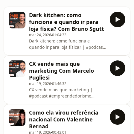
Dark kitchen: como
funciona e quando ir para
loja física? Com Bruno Sgutt
mar 24, 2026
01:04:33
Dark kitchen: como funciona e
quando ir para loja física? | #podcast
#empreendedorismo #podcastbrasil
🌍 Redes Sociais do Convidado(a)👇
CX vende mais que
https://www.instagram.com/grupo_lfb/https://br.li
marketing Com Marcelo
franchising🎧🎙 Ouça o
Pugliesi
EmpreendaCast no Spotify:
mar 19, 2026
01:46:32
https://spoti.fi/3yrcXbP📺🎙 Veja o
CX vende mais que marketing |
EmpreendaCast no Youtube:
#podcast #empreendedorismo
https://www.youtube.com/@EmpreendaCast
#podcastbrasil🎙️ Neste episódio do
🗣️ 🎙 ANFITRIÃO: Gustavo Passi
EmpreendaCast, Gustavo conversa
Instagram: @gustavop
Como ela virou referência
com Marcelo Pugliese, CEO da Hi
nacional Com Valentine
Platform, sobre um dos temas mais
Bernad
decisivos para qualquer negócio em
mar 19, 2026
00:43:01
2026: experiência do cliente. Da lógica