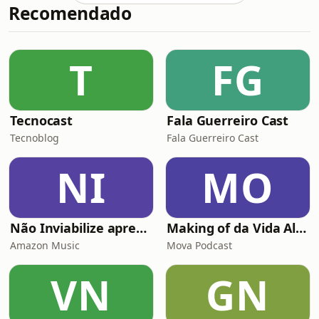
Recomendado
T
FG
Tecnocast
Fala Guerreiro Cast
Tecnoblog
Fala Guerreiro Cast
NI
MO
Não Inviabilize apresenta: Histórias da Firma
Making of da Vida Alheia - Mova
Amazon Music
Mova Podcast
VN
GN