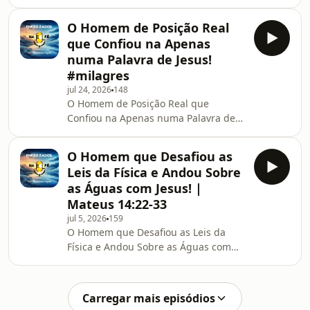
21! | Mateus 21:18-22
O Homem de Posição Real
que Confiou na Apenas
numa Palavra de Jesus!
#milagres
jul 24, 2026
148
O Homem de Posição Real que
Confiou na Apenas numa Palavra de
Jesus! #milagres
O Homem que Desafiou as
Leis da Física e Andou Sobre
as Águas com Jesus! |
Mateus 14:22-33
jul 5, 2026
159
O Homem que Desafiou as Leis da
Física e Andou Sobre as Águas com
Jesus! | Mateus 14:22-33
Carregar mais episódios