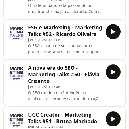
digital.Neste episódio do Marketing
O tráfego pago está passando por
Talks, Gabriel Derisio conversa com
uma transformação acelerada. Com o
Miguel Simas, Sales &amp; Marketing
avanço da inteligência artificial, novas
Manager, sobre o impacto do TikTok
ferramentas de automação e
Shop no mercado, as oportunid
ESG e Marketing - Marketing
mudanças constantes nas
Talks #52 - Ricardo Oliveira
plataformas, profissionais e empresas
jun 9, 2026
01:01:08
precisam se adaptar para continuar
O ESG deixou de ser apenas uma
gerando resultados.Neste episódio do
pauta corporativa e passou a ocupar
Marketing Talks, Gabriel Derisio
um papel estratégico na construção
conversa com Kae Stefanini sobre a
de marcas relevantes, transparentes
nova era do tráfego pago, os impactos
A nova era do SEO -
e conectadas às expectativas da
da IA na gestão de campa
Marketing Talks #50 - Flávia
sociedade.Neste episódio do
Crizanto
Marketing Talks, Gabriel Derisio
jun 9, 2026
01:17:46
conversa com Ricardo Oliveira sobre a
O SEO mudou e a Inteligência
relação entre ESG e Marketing, os
Artificial acelerou essa transformação.
desafios da comunicação responsável,
Hoje, as buscas estão mais
os riscos do greenwashing e como
inteligentes e as estratégias precisam
empresas de diferentes port
UGC Creator - Marketing
ir muito além das palavras-chave e do
Talks #51 - Bruna Machado
posicionamento no Google.Neste
mai 29, 2026
01:00:44
episódio do Marketing Talks, Gabriel