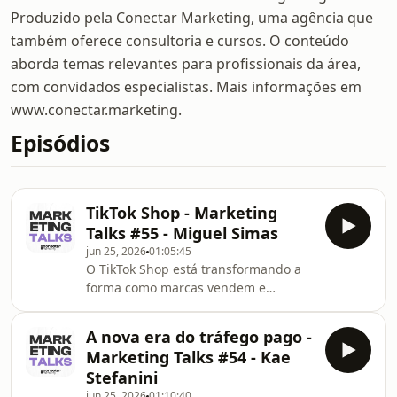
Produzido pela Conectar Marketing, uma agência que
também oferece consultoria e cursos. O conteúdo
aborda temas relevantes para profissionais da área,
com convidados especialistas. Mais informações em
www.conectar.marketing.
Episódios
TikTok Shop - Marketing
Talks #55 - Miguel Simas
jun 25, 2026
01:05:45
O TikTok Shop está transformando a
forma como marcas vendem e
consumidores compram online.
Unindo entretenimento, influência e
A nova era do tráfego pago -
conversão em uma única plataforma,
Marketing Talks #54 - Kae
o social commerce surge como uma
Stefanini
das maiores tendências do varejo
jun 25, 2026
01:10:40