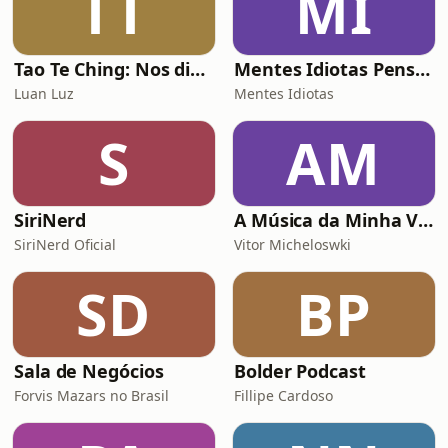
TT
MI
real com o público.Além disso,
falamos sobre
Tao Te Ching: Nos dias de hoje
Mentes Idiotas Pensam Igual
Luan Luz
Mentes Idiotas
S
AM
SiriNerd
A Música da Minha Vida Com Renato Gaúcho
SiriNerd Oficial
Vitor Micheloswki
SD
BP
Sala de Negócios
Bolder Podcast
Forvis Mazars no Brasil
Fillipe Cardoso