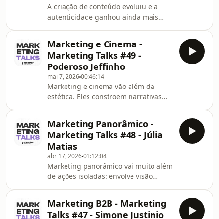
A criação de conteúdo evoluiu e a
Derisio conversa com Flávia Crizanto,
autenticidade ganhou ainda mais
fundadora da Experta, mestre em
espaço nas estratégias das marcas.
Comunicação e especialista em
Com o crescimento do UGC, novas
Autoridade Web, Link Building e SEO,
Marketing e Cinema -
oportunidades surgiram para quem
sobre a nova era das b
Marketing Talks #49 -
deseja transformar criatividade e
Poderoso Jeffinho
conexão em profissão.Neste episódio
mai 7, 2026
00:46:14
do Marketing Talks, Gabriel Derisio
Marketing e cinema vão além da
conversa com Bruna Machado,
estética. Eles constroem narrativas
influenciadora e UGC Creator dos
que geram conexão e memória.Neste
segmentos de fitness e beleza, sobre
episódio do Marketing Talks, Gabriel
os bastidores da criação de co
Marketing Panorâmico -
Derisio conversa com o Poderoso
Marketing Talks #48 - Júlia
Jeffinho sobre como storytelling,
Matias
emoção e construção de personagens
abr 17, 2026
01:12:04
podem transformar a forma como as
Marketing panorâmico vai muito além
marcas se comunicam e geram
de ações isoladas: envolve visão
impacto no digital.
estratégica, integração entre áreas e
construção de marcas que realmente
Marketing B2B - Marketing
vendem. Neste episódio do Marketing
Talks #47 - Simone Justinio
Talks, Gabriel Derisio conversa com