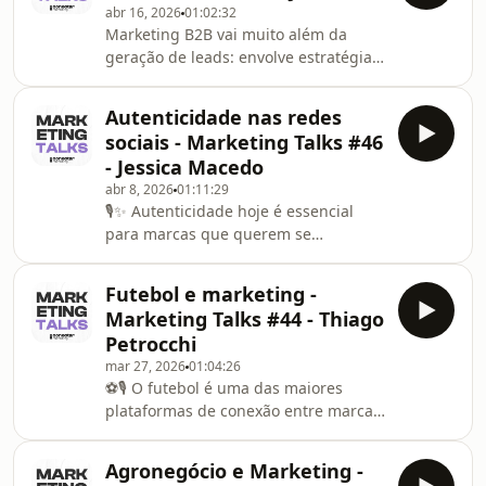
abr 16, 2026
01:02:32
Júlia Matias, da Marcas que Vendem,
Marketing B2B vai muito além da
sobre a metodologia que conecta
geração de leads: envolve estratégia,
branding, business e marketing, os
posicionamento e construção de valor.
desafios de sair do operacional e
Neste episódio do Marketing Talks,
como profissionais e empresas podem
Autenticidade nas redes
Gabriel Derisio conversa com Simone
assumir uma a
sociais - Marketing Talks #46
Lúcia Justinio, líder de marketing da
- Jessica Macedo
Delfia, sobre os desafios do mercado
abr 8, 2026
01:11:29
corporativo, o papel do marketing no
🎙️✨ Autenticidade hoje é essencial
crescimento das empresas e os
para marcas que querem se
bastidores das jornadas digitais.
destacar.Nesta live do Marketing
Talks, Gabriel Derisio recebe Jessica
Futebol e marketing -
Macedo para falar sobre como ser
Marketing Talks #44 - Thiago
autêntico nas redes sociais sem
Petrocchi
perder estratégia. Em um cenário
mar 27, 2026
01:04:26
cheio de conteúdos, a conexão real se
⚽🎙️ O futebol é uma das maiores
tornou o principal diferencial. Ao
plataformas de conexão entre marcas
longo da conversa, você vai entender
e pessoas!Nesta live, Gabriel Derisio
como alinhar personalidade,
recebe Thiago Petrocchi para
posicionamento e consistência pa
Agronegócio e Marketing -
conversar sobre a relação entre