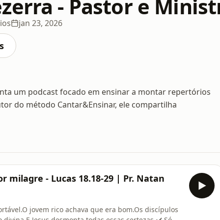
zerra - Pastor e Minis
ios
jan 23, 2026
s
senta um podcast focado em ensinar a montar repertórios
Autor do método Cantar&Ensinar, ele compartilha
or milagre - Lucas 18.18-29 | Pr. Natan
tável.O jovem rico achava que era bom.Os discípulos
 divina.E Jesus desmonta todas essas certezas.✔️ Só