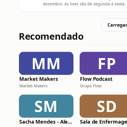
dezembro. As lives são de segunda a sexta
um versículo da leitura do dia no meu Insta
participar é simples:✅Baixe o calendário de 
https://natanbezerra.com.br;✅Participe do 
Carregar
Recomendado
MM
FP
Market Makers
Flow Podcast
Market Makers
Grupo Flow
SM
SD
Sacha Mendes - Alexandre Mendes