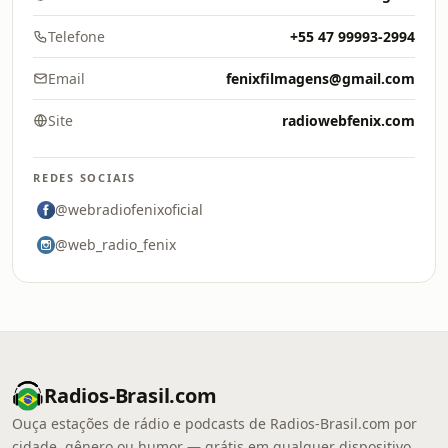
Telefone
+55 47 99993-2994
Email
fenixfilmagens@gmail.com
Site
radiowebfenix.com
REDES SOCIAIS
@webradiofenixoficial
@web_radio_fenix
Radios-Brasil.com
Ouça estações de rádio e podcasts de Radios-Brasil.com por
cidade, gênero ou humor — grátis em qualquer dispositivo.