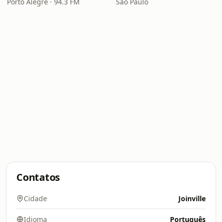
Porto Alegre · 94.3 FM
São Paulo
Contatos
Cidade
Joinville
Idioma
Português