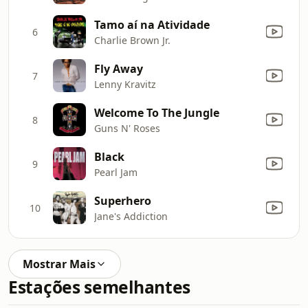
Tamo aí na Atividade
6
Charlie Brown Jr.
Fly Away
7
Lenny Kravitz
Welcome To The Jungle
8
Guns N' Roses
Black
9
Pearl Jam
Superhero
10
Jane's Addiction
Mostrar Mais
Estações semelhantes