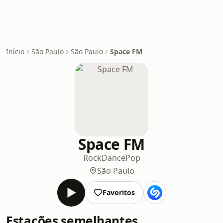
Início
São Paulo
São Paulo
Space FM
Space FM
Rock
Dance
Pop
São Paulo
Favoritos
Estações semelhantes