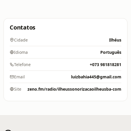
Contatos
Cidade
Ilhéus
Idioma
Português
Telefone
+073 981818281
Email
luizbahia445@gmail.com
Site
zeno.fm/radio/ilheussonorizacaoilheusba-com