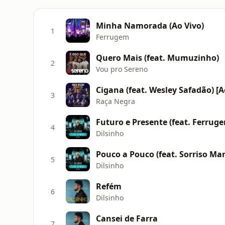
Minha Namorada (Ao Vivo)
1
Ferrugem
Quero Mais (feat. Mumuzinho)
2
Vou pro Sereno
Cigana (feat. Wesley Safadão) [A
3
Raça Negra
Futuro e Presente (feat. Ferru
4
Dilsinho
Pouco a Pouco (feat. Sorriso Mar
5
Dilsinho
Refém
6
Dilsinho
Cansei de Farra
7