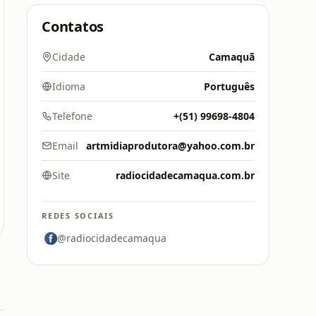
Contatos
Cidade
Camaquã
Idioma
Português
Telefone
+(51) 99698-4804
Email
artmidiaprodutora@yahoo.com.br
Site
radiocidadecamaqua.com.br
REDES SOCIAIS
@radiocidadecamaqua