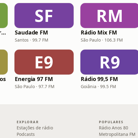
SF
RM
Hunter.FM - Hits Brasil
Saudade FM
Rádio Mix FM
Santos · 99.7 FM
São Paulo · 106.3 FM
E9
R9
los
Energia 97 FM
Rádio 99,5 FM
São Paulo · 97.7 FM
Goiânia · 99.5 FM
EXPLORAR
POPULARES
Estações de rádio
Rádio Anos 80
Podcasts
Metropolitana FM