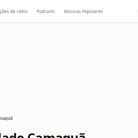
ções de rádio
Podcasts
Músicas Populares
amaquã
idade Camaquã