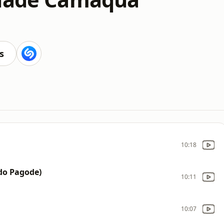
s
10:18
do Pagode)
10:11
10:07