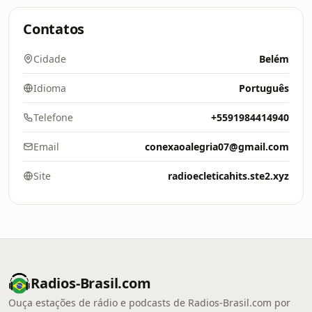
Contatos
Cidade
Belém
Idioma
Português
Telefone
+5591984414940
Email
conexaoalegria07@gmail.com
Site
radioecleticahits.ste2.xyz
Radios-Brasil.com
Ouça estações de rádio e podcasts de Radios-Brasil.com por