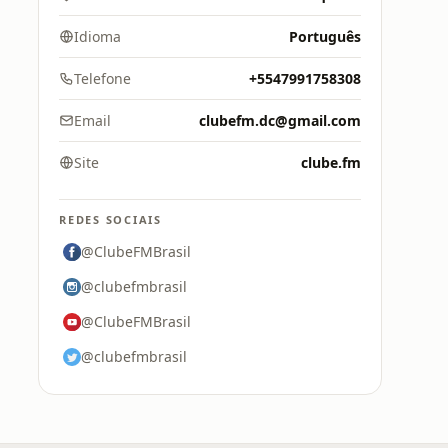
Idioma
Português
Telefone
+5547991758308
Email
clubefm.dc@gmail.com
Site
clube.fm
REDES SOCIAIS
@ClubeFMBrasil
@clubefmbrasil
@ClubeFMBrasil
@clubefmbrasil