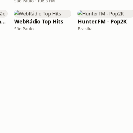
São Paulo · 106.3 FM
Rádio Sucesso Catalão
WebRádio Top Hits
Hunter.FM - Pop2K
São Paulo
Brasília