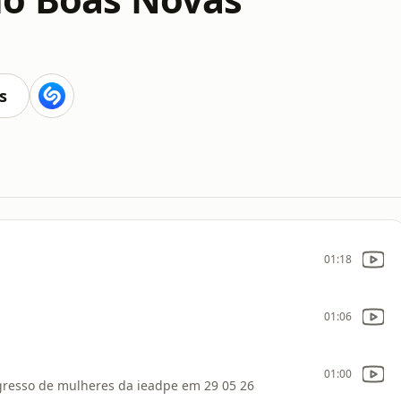
s
01:18
01:06
01:00
gresso de mulheres da ieadpe em 29 05 26