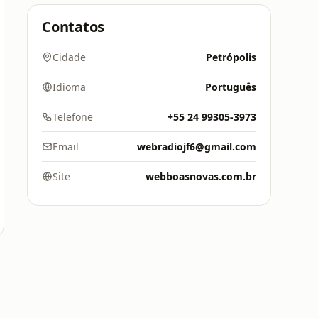
Contatos
Cidade
Petrópolis
Idioma
Português
Telefone
+55 24 99305-3973
Email
webradiojf6@gmail.com
Site
webboasnovas.com.br