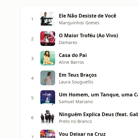
Ele Não Desiste de Você
1
Marquinhos Gomes
O Maior Troféu (Ao Vivo)
2
Damares
Casa do Pai
3
Aline Barros
Em Teus Braços
4
Laura Souguellis
Um Homem, um Tanque, uma Ca
5
Samuel Mariano
Ninguém Explica Deus (feat. Gab
6
Preto no Branco
Vou Deixar na Cruz
7