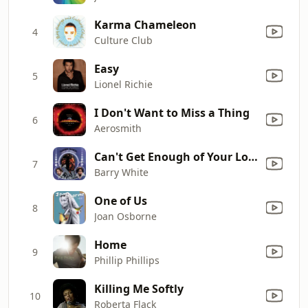
Karma Chameleon
4
Culture Club
Easy
5
Lionel Richie
I Don't Want to Miss a Thing
6
Aerosmith
Can't Get Enough of Your Love, Babe
7
Barry White
One of Us
8
Joan Osborne
Home
9
Phillip Phillips
Killing Me Softly
10
Roberta Flack