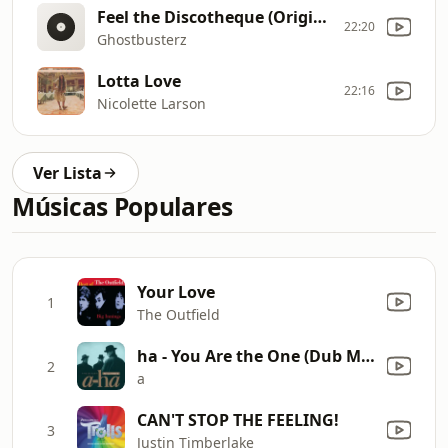
Feel the Discotheque (Original Mix)
22:20
Ghostbusterz
Lotta Love
22:16
Nicolette Larson
Ver Lista
Músicas Populares
Your Love
1
The Outfield
ha - You Are the One (Dub Mix Edit)
2
a
CAN'T STOP THE FEELING!
3
Justin Timberlake