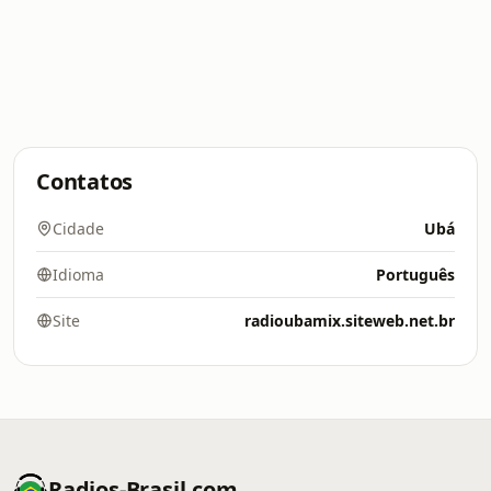
Contatos
Cidade
Ubá
Idioma
Português
Site
radioubamix.siteweb.net.br
Radios-Brasil.com