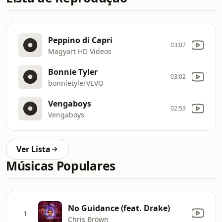
Peppino di Capri
03:07
Magyart HD Videos
Bonnie Tyler
03:02
bonnietylerVEVO
Vengaboys
02:53
Vengaboys
Ver Lista
Músicas Populares
No Guidance (feat. Drake)
1
Chris Brown