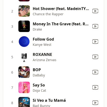
Hot Shower (feat. MadeinTYO & DaBaby)
2
Chance the Rapper
Money In The Grave (feat. Rick Ross)
3
Drake
Follow God
4
Kanye West
ROXANNE
5
Arizona Zervas
BOP
6
DaBaby
Say So
7
Doja Cat
Si Veo a Tu Mamá
8
Bad Bunny