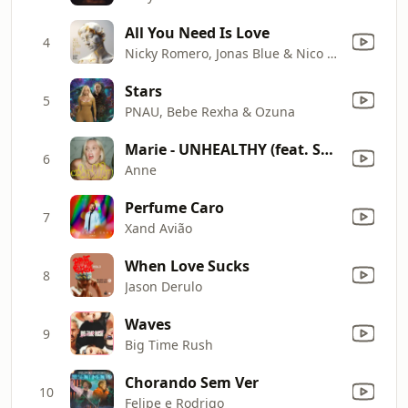
All You Need Is Love
4
Nicky Romero, Jonas Blue & Nico Santos
Stars
5
PNAU, Bebe Rexha & Ozuna
Marie - UNHEALTHY (feat. Shania Twain)
6
Anne
Perfume Caro
7
Xand Avião
When Love Sucks
8
Jason Derulo
Waves
9
Big Time Rush
Chorando Sem Ver
10
Felipe e Rodrigo