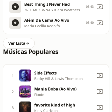
Best Thing I Never Had
03:43
3RIC MCK3NNA x Kiera Weathers
Além Da Cama Ao Vivo
03:40
Maria Cecília Rodolfo
Ver Lista
Músicas Populares
Side Effects
1
Becky Hill & Lewis Thompson
Mania Boba (Ao Vivo)
2
Pixote
favorite kind of high
3
Kelly Clarkson