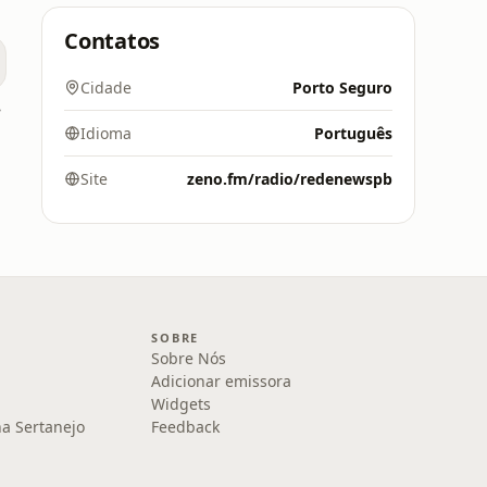
Contatos
Cidade
Porto Seguro
tão
Idioma
Português
Site
zeno.fm/radio/redenewspb
SOBRE
Sobre Nós
Adicionar emissora
Widgets
na Sertanejo
Feedback