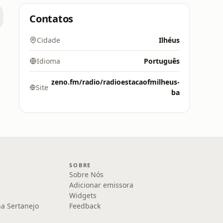
Contatos
Cidade
Ilhéus
Idioma
Português
zeno.fm/radio/radioestacaofmilheus-
Site
ba
SOBRE
Sobre Nós
Adicionar emissora
Widgets
na Sertanejo
Feedback