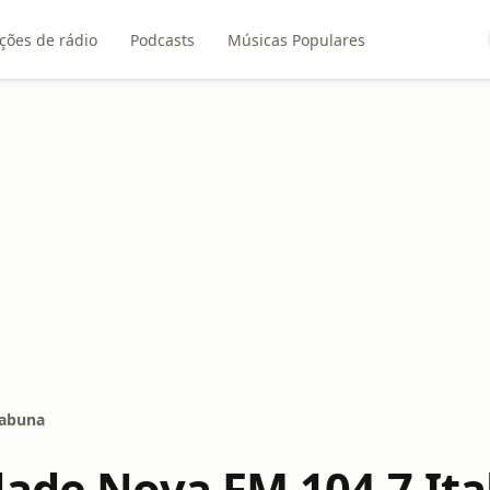
ções de rádio
Podcasts
Músicas Populares
tabuna
dade Nova FM 104.7 It