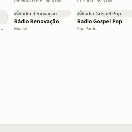
Ribeirão Preto · 88.5 FM
Curitiba · 89.3 FM
Rádio Renovação
Radio Gospel Pop
 Vitrola Web Gospel
Macaé
São Paulo