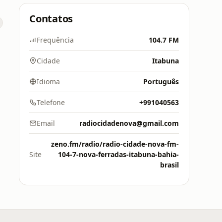
Contatos
Frequência
104.7 FM
Cidade
Itabuna
Idioma
Português
Telefone
+991040563
Email
radiocidadenova@gmail.com
zeno.fm/radio/radio-cidade-nova-fm-
Site
104-7-nova-ferradas-itabuna-bahia-
brasil