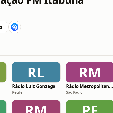
s
RL
RM
Rádio Luiz Gonzaga
Rádio Metropolitana PO
Recife
São Paulo
RM
PF