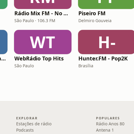
Rádio Mix FM - No Break
Piseiro FM
São Paulo · 106.3 FM
Delmiro Gouveia
WT
H-
Rádio Sucesso Catalão
WebRádio Top Hits
Hunter.FM - Pop2K
São Paulo
Brasília
EXPLORAR
POPULARES
Estações de rádio
Rádio Anos 80
Podcasts
Antena 1