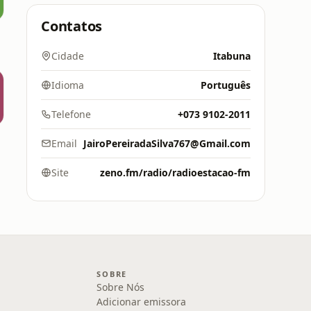
Contatos
Cidade
Itabuna
Idioma
Português
Telefone
+073 9102-2011
Email
JairoPereiradaSilva767@Gmail.com
Site
zeno.fm/radio/radioestacao-fm
SOBRE
Sobre Nós
Adicionar emissora