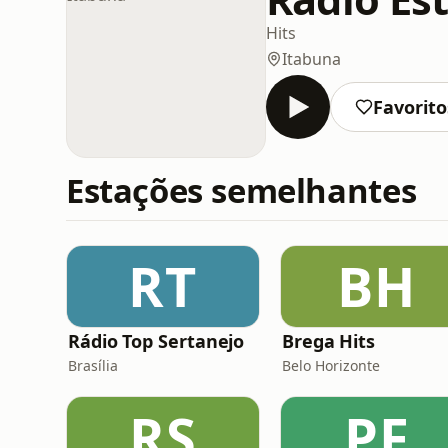
Hits
Itabuna
Favorito
Estações semelhantes
RT
BH
Rádio Top Sertanejo
Brega Hits
Brasília
Belo Horizonte
RS
PF