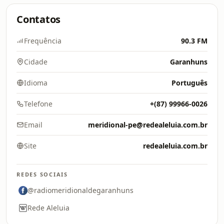
Contatos
Frequência
90.3 FM
Cidade
Garanhuns
Idioma
Português
Telefone
+(87) 99966-0026
Email
meridional-pe@redealeluia.com.br
Site
redealeluia.com.br
REDES SOCIAIS
@radiomeridionaldegaranhuns
Rede Aleluia