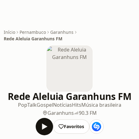
Início
Pernambuco
Garanhuns
Rede Aleluia Garanhuns FM
Rede Aleluia Garanhuns FM
Pop
Talk
Gospel
Notícias
Hits
Música brasileira
Garanhuns
90.3 FM
Favoritos