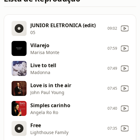
JUNIOR ELETRONICA (edit)
09:02
05
Vilarejo
07:59
Marisa Monte
Live to tell
07:49
Madonna
Love is in the air
07:45
John Paul Young
Simples carinho
07:40
Angela Ro Ro
Free
07:35
Lighthouse Family