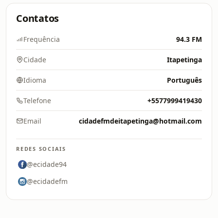
Contatos
Frequência
94.3 FM
Cidade
Itapetinga
Idioma
Português
Telefone
+5577999419430
Email
cidadefmdeitapetinga@hotmail.com
REDES SOCIAIS
@ecidade94
@ecidadefm