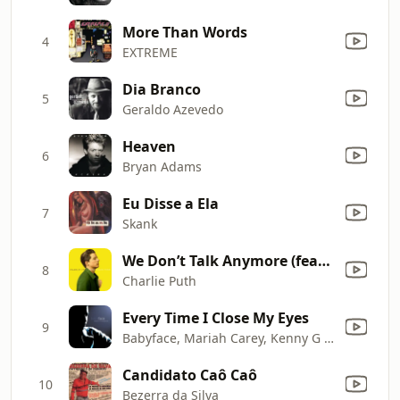
More Than Words
4
EXTREME
Dia Branco
5
Geraldo Azevedo
Heaven
6
Bryan Adams
Eu Disse a Ela
7
Skank
We Don’t Talk Anymore (feat. Selena Gomez)
8
Charlie Puth
Every Time I Close My Eyes
9
Babyface, Mariah Carey, Kenny G & Sheila E.
Candidato Caô Caô
10
Bezerra da Silva