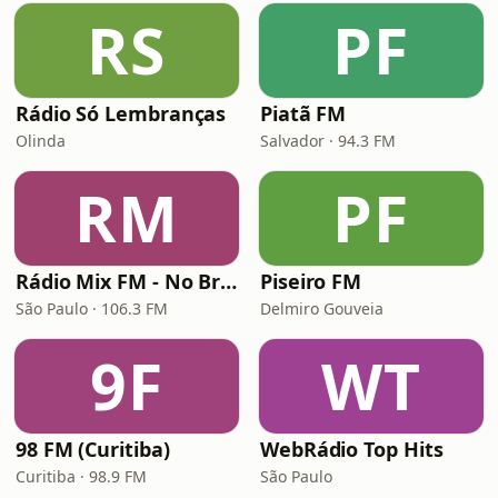
RS
PF
Rádio Só Lembranças
Piatã FM
Olinda
Salvador · 94.3 FM
RM
PF
Rádio Mix FM - No Break
Piseiro FM
São Paulo · 106.3 FM
Delmiro Gouveia
9F
WT
98 FM (Curitiba)
WebRádio Top Hits
Curitiba · 98.9 FM
São Paulo