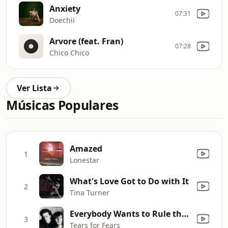
Anxiety
07:31
Doechii
Arvore (feat. Fran)
07:28
Chico Chico
Ver Lista
Músicas Populares
Amazed
1
Lonestar
What's Love Got to Do with It
2
Tina Turner
Everybody Wants to Rule the World
3
Tears for Fears