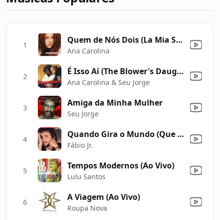
Quem de Nós Dois (La Mia Storia Tra Le Dita)
1
Ana Carolina
É Isso Aí (The Blower's Daughter) [Ao Vivo]
2
Ana Carolina & Seu Jorge
Amiga da Minha Mulher
3
Seu Jorge
Quando Gira o Mundo (Que No Se Acabe el Mundo)
4
Fábio Jr.
Tempos Modernos (Ao Vivo)
5
Lulu Santos
A Viagem (Ao Vivo)
6
Roupa Nova