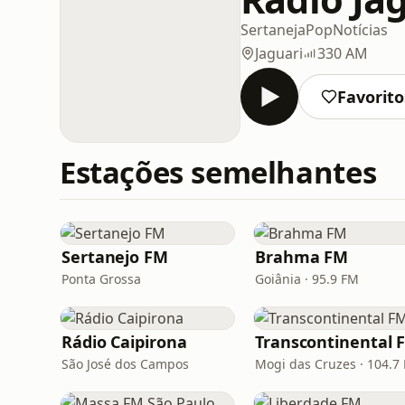
Sertaneja
Pop
Notícias
Jaguari
330 AM
Favorito
Estações semelhantes
Sertanejo FM
Brahma FM
Ponta Grossa
Goiânia · 95.9 FM
Rádio Caipirona
Transcontinental 
São José dos Campos
Mogi das Cruzes · 104.7