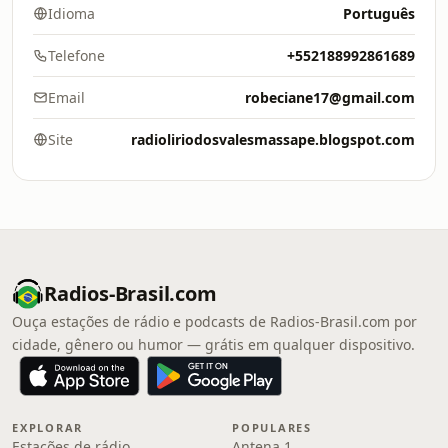
Idioma
Português
Telefone
+552188992861689
Email
robeciane17@gmail.com
Site
radioliriodosvalesmassape.blogspot.com
Radios-Brasil.com
Ouça estações de rádio e podcasts de Radios-Brasil.com por
cidade, gênero ou humor — grátis em qualquer dispositivo.
EXPLORAR
POPULARES
Estações de rádio
Antena 1