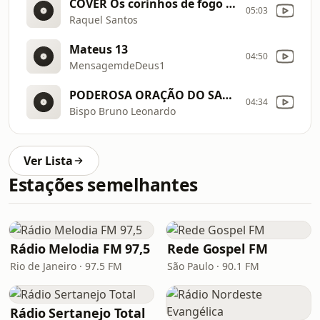
COVER Os corinhos de fogo mais ouvidos | COVER Raquel Santos
05:03
Raquel Santos
Mateus 13
04:50
MensagemdeDeus1
PODEROSA ORAÇÃO DO SALMO 91 PARA QUEBRA DE AMARRAS
04:34
Bispo Bruno Leonardo
Ver Lista
Estações semelhantes
Rádio Melodia FM 97,5
Rede Gospel FM
Rio de Janeiro · 97.5 FM
São Paulo · 90.1 FM
Rádio Sertanejo Total