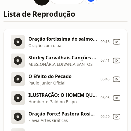
Lista de Reprodução
Oração fortíssima do salmo 91 com o pastor Ederson Vieira
09:18
Oração com o pai
Shirley Carvalhais Canções que Marcaram
07:41
MISSIONÁRIA EDIVANIA SANTOS
O Efeito do Pecado
06:45
Paulo Junior Oficial
ILUSTRAÇÃO: O HOMEM QUE QUERIA POSSUIR MUITAS TERRAS
06:05
Humberto Galdino Bispo
Oração Forte! Pastora Rosiane.
05:50
Flavia Artes Gráficas