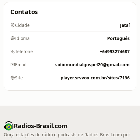
Contatos
Cidade
Jataí
Idioma
Português
Telefone
+64993274687
Email
radiomundialgospel20@gmail.com
Site
player.srvvox.com.br/sites/7196
Radios-Brasil.com
Ouça estações de rádio e podcasts de Radios-Brasil.com por