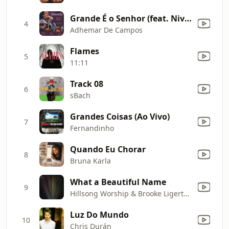
Grande É o Senhor (feat. Nivea Soares) [Acústico ao Vivo]
4
Adhemar De Campos
Flames
5
11:11
Track 08
6
sBach
Grandes Coisas (Ao Vivo)
7
Fernandinho
Quando Eu Chorar
8
Bruna Karla
What a Beautiful Name
9
Hillsong Worship & Brooke Ligertwood
Luz Do Mundo
10
Chris Durán