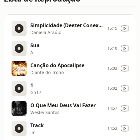
Simplicidade (Deezer Conexão Gospel)
15:15
Daniela Araújo
Sua
15:10
A
Canção do Apocalipse
15:03
Diante do Trono
1
15:02
Gn17
O Que Meu Deus Vai Fazer
14:57
Weslei Santos
Track
14:53
jm