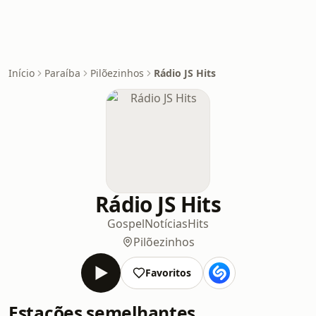
Início
Paraíba
Pilõezinhos
Rádio JS Hits
Rádio JS Hits
Gospel
Notícias
Hits
Pilõezinhos
Favoritos
Estações semelhantes