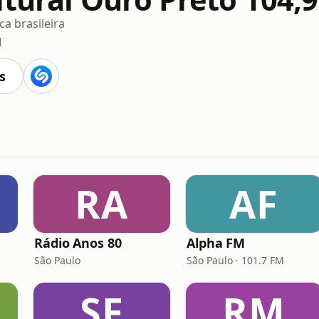
a brasileira
M
s
RA
AF
Rádio Anos 80
Alpha FM
São Paulo
São Paulo · 101.7 FM
SF
RM