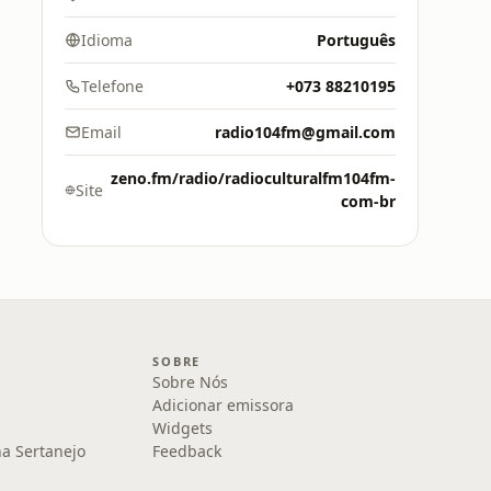
Idioma
Português
Telefone
+073 88210195
Email
radio104fm@gmail.com
zeno.fm/radio/radioculturalfm104fm-
Site
com-br
SOBRE
Sobre Nós
Adicionar emissora
Widgets
na Sertanejo
Feedback