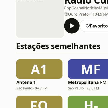
Pop
Gospel
Notícias
Músic
Ouro Preto
104.9 F
Favorito
Estações semelhantes
A1
MF
Antena 1
Metropolitana FM
São Paulo · 94.7 FM
São Paulo · 98.5 FM
FO
H-